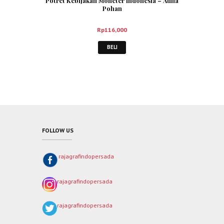
Potret Kebijakan Moneter Indonesia – Aulia
Pohan
Rp
116,000
BELI
FOLLOW US
rajagrafindopersada
rajagrafindopersada
rajagrafindopersada