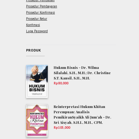
Prosedur Pembayaran
Prosedur Konfirmasi
Prosedur Retur
Konfimasi
Lupa Password
PRODUK
Hukum Bisnis - Dr. Wilma
Silalahi, S.H., M.H.; Dr. Christine
S.T. Kansil, S.H., M.H.
Rp
80,000
Reinterpretasi Hukum Khitan
Perempuan: Analisis
PemikiranSyaikh Ali Jum’ah - Dr.
Sri Aisyah, S.H.I., M.H., CPM.
Rp
105,000