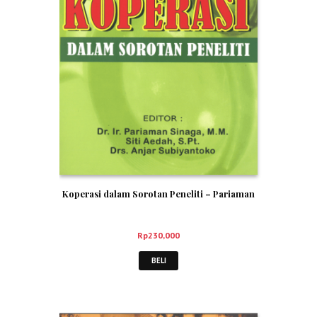
Koperasi dalam Sorotan Peneliti – Pariaman
Rp
230,000
BELI