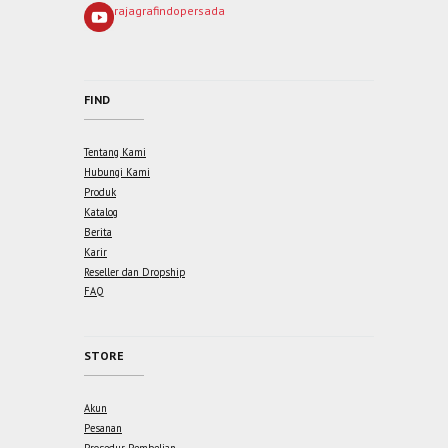
rajagrafindopersada
FIND
Tentang Kami
Hubungi Kami
Produk
Katalog
Berita
Karir
Reseller dan Dropship
FAQ
STORE
Akun
Pesanan
Prosedur Pembelian