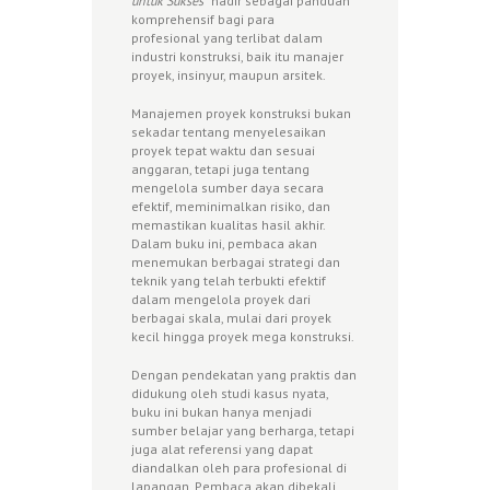
untuk Sukses
” hadir sebagai panduan
komprehensif bagi para
profesional yang terlibat dalam
industri konstruksi, baik itu manajer
proyek, insinyur, maupun arsitek.
Manajemen proyek konstruksi bukan
sekadar tentang menyelesaikan
proyek tepat waktu dan sesuai
anggaran, tetapi juga tentang
mengelola sumber daya secara
efektif, meminimalkan risiko, dan
memastikan kualitas hasil akhir.
Dalam buku ini, pembaca akan
menemukan berbagai strategi dan
teknik yang telah terbukti efektif
dalam mengelola proyek dari
berbagai skala, mulai dari proyek
kecil hingga proyek mega konstruksi.
Dengan pendekatan yang praktis dan
didukung oleh studi kasus nyata,
buku ini bukan hanya menjadi
sumber belajar yang berharga, tetapi
juga alat referensi yang dapat
diandalkan oleh para profesional di
lapangan. Pembaca akan dibekali