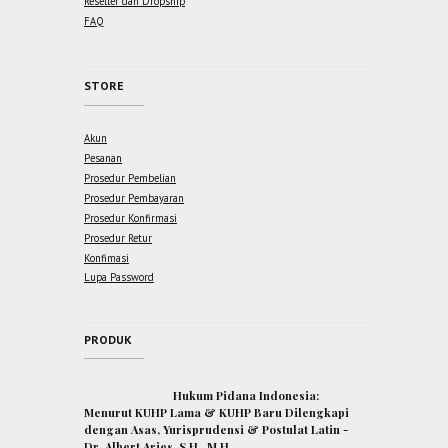
Reseller dan Dropship
FAQ
STORE
Akun
Pesanan
Prosedur Pembelian
Prosedur Pembayaran
Prosedur Konfirmasi
Prosedur Retur
Konfimasi
Lupa Password
PRODUK
Hukum Pidana Indonesia:
Menurut KUHP Lama & KUHP Baru Dilengkapi
dengan Asas, Yurisprudensi & Postulat Latin -
Dr. Albert Aries, S.H., M.H.