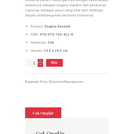
Indonesia sebagai negara maritim dan pelayaran
nasional sebagai unsur yang vital dan strategis
dalam pembangunan ekonomi Indonesia.
Penulis:
Engkos Kosasih
ISBN:
978-979-769-412-8
Halaman:
546
Ukuran:
13.5 x 20.5 cm
Jumlah
BELI
Rajawali Pers
,
Ekonomi/Manajemen
Cek Ongkir
Cek Ongkir