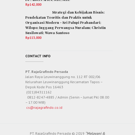
Rp
142,000
Strategi dan Kebijakan Bisnis:
Pendekatan Teoritis dan Praktis untuk
Organisasi Modern - Sri Palupi Prabandari;
Wilopo; Inggang Perwangsa Nuralam; Christin
Susilowati; Wawa Santoso
Rp
113,000
CONTACT INFO
PT. RajaGrafindo Persada
Jalan Raya Leuwinanggung no. 112 RT 002/06
Kelurahan Leuwinanggung Kecamatan Tapos –
Depok Kode Pos 16463
(021)84311162
0812-8247-4885 / Admin (Senin – Jumat Pkl 08.00
– 17.00 WIB)
cs@rajagrafindo.co.id
PT. RajaGrafindo Persada © 2019
“Melayani &