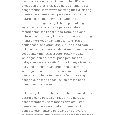
nasional, selain harus didukung oleh SDM yang
andal dan profesional, juga harus ditunjang oleh
pengetahuan serta wawasan yang luas di bidang
manajemen perusahaan pelayaran, terutama
dalam bidang manajemen keuangan dan
akuntansi sebagai pengetahuan pendukung
keberhasilan suatu usaha pelayaran dalam
mengoperasikan kapal niaga. Namun sayang,
belum ada buku yang khusus membahas tentang
manajemen keuangan dan akuntansi pada
perusahaan pelayaran. Untuk itulah dihadirkan
buku ini, dengan harapan dapat membantu secara
cepat untuk menguasai seluk-beluk masalah
keuangan dan akuntansi pada perusahaan
pelayaran secara praktis. Buku ini menyajikan hal-
hal yang berhubungan dengan manajemen
keuangan dan akuntansi secara komprehensif
dengan contoh-contoh beserta formulir yang
dapat digunakan sebagai acuan praktis pada
perusahaan pelayaran.
Buku yang ditulis oleh para praktisi dan akademisi
dalam bidang pelayaran niaga ini, diharapkan
dapat membantu para mahasiswa atau staf
perusahaan pelayaran dalam memahami
pengetahuan tentang perusahaan pelayaran,
teutama dalam hubungannya dengan keberadaan