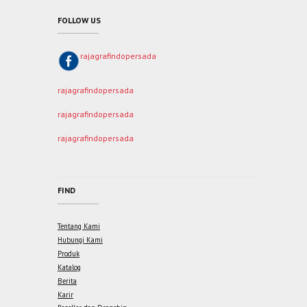
FOLLOW US
rajagrafindopersada
rajagrafindopersada
rajagrafindopersada
rajagrafindopersada
FIND
Tentang Kami
Hubungi Kami
Produk
Katalog
Berita
Karir