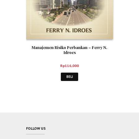
Manajemen Risiko Perbankan – Ferry N.
Idroes
Rp
116,000
BELI
FOLLOW US