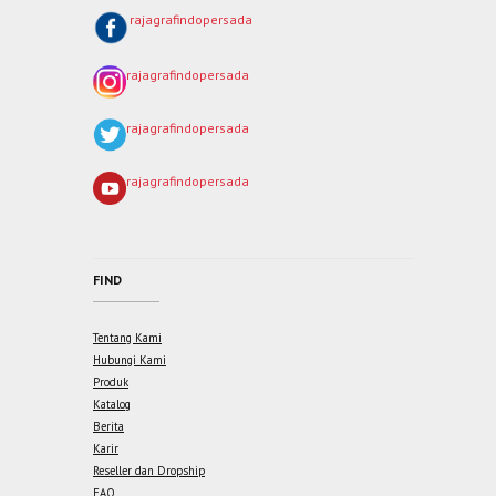
rajagrafindopersada
rajagrafindopersada
rajagrafindopersada
rajagrafindopersada
FIND
Tentang Kami
Hubungi Kami
Produk
Katalog
Berita
Karir
Reseller dan Dropship
FAQ