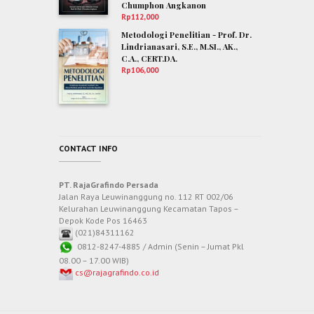
Chumphon Angkanon
Rp
112,000
Metodologi Penelitian - Prof. Dr.
Lindrianasari, S.E., M.SI., AK.,
C.A., CERT.DA.
Rp
106,000
CONTACT INFO
PT. RajaGrafindo Persada
Jalan Raya Leuwinanggung no. 112 RT 002/06
Kelurahan Leuwinanggung Kecamatan Tapos –
Depok Kode Pos 16463
(021)84311162
0812-8247-4885 / Admin (Senin – Jumat Pkl
08.00 – 17.00 WIB)
cs@rajagrafindo.co.id