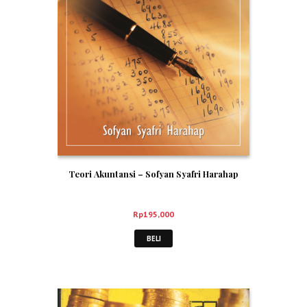
Teori Akuntansi – Sofyan Syafri Harahap
Rp
195,000
BELI