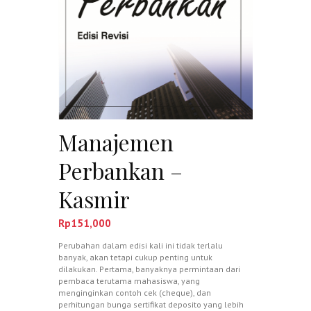
Manajemen
Perbankan –
Kasmir
Rp
151,000
Perubahan dalam edisi kali ini tidak terlalu
banyak, akan tetapi cukup penting untuk
dilakukan. Pertama, banyaknya permintaan dari
pembaca terutama mahasiswa, yang
menginginkan contoh cek (cheque), dan
perhitungan bunga sertifikat deposito yang lebih