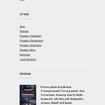
STORE
Akun
Pesanan
Prosedur Pembelian
Prosedur Pembayaran
Prosedur Konfirmasi
Prosedur Retur
Konfimasi
Lupa Password
PRODUK
Pencegahan Kejahatan
Transnasional Terorganisir dan
Terorisme: Konsep dan Praktik -
Seniwati; Adi Suryadi; Rahmatia;
Ariana; Munif Arif Ranti;