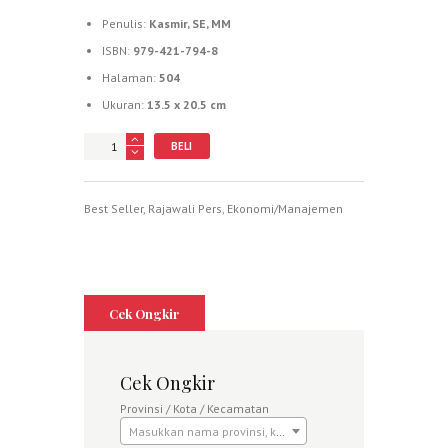
Penulis:
Kasmir, SE, MM
ISBN:
979-421-794-8
Halaman:
504
Ukuran:
13.5 x 20.5 cm
Jumlah
BELI
Best Seller
,
Rajawali Pers
,
Ekonomi/Manajemen
Cek Ongkir
Cek Ongkir
Provinsi / Kota / Kecamatan
Masukkan nama provinsi, kota atau kecamatan