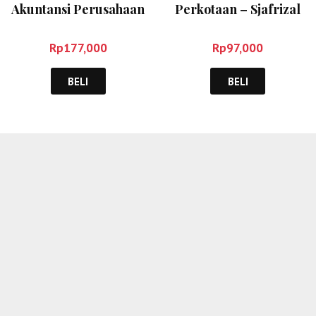
Akuntansi Perusahaan
Perkotaan – Sjafrizal
Pelayaran – Engkos
Kosasih
Rp
177,000
Rp
97,000
BELI
BELI