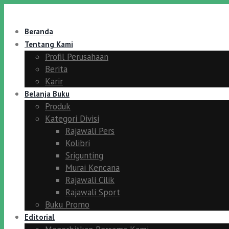
Beranda
Tentang Kami
Profil Perusahaan
Berita
Karir
Belanja Buku
Produk
Kategori Divisi
Rajawali Pers
Kolibri
Srigunting
Murai Kencana
Rajawali Cilik
Rajawali Sport
Buku Promo
Editorial