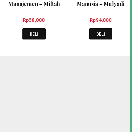
Manajemen – Miftah
Manusia – Mulyadi
Thoha
Rp
58,000
Rp
94,000
BELI
BELI