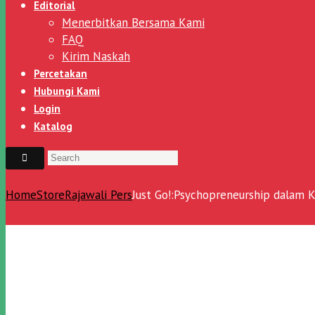
Editorial
Menerbitkan Bersama Kami
FAQ
Kirim Naskah
Percetakan
Hubungi Kami
Login
Katalog
Home
Store
Rajawali Pers
Just Go!:Psychopreneurship dalam K