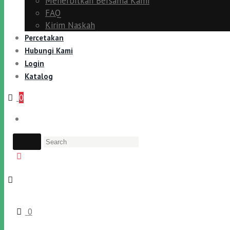
Menerbitkan Bersama Kami
FAQ
Kirim Naskah
Percetakan
Hubungi Kami
Login
Katalog
0
0