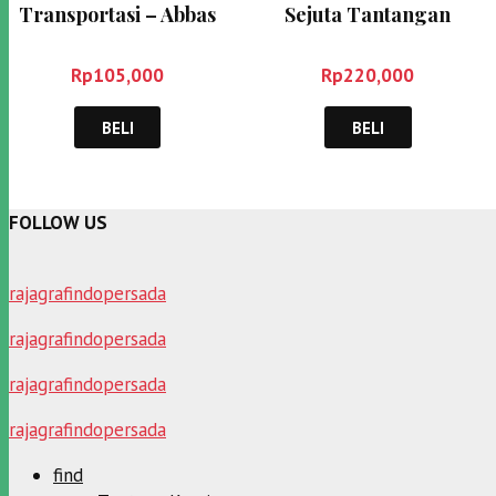
Transportasi – Abbas
Sejuta Tantangan
Salim
Koperasi di Tengah
Lingkungan yang
Rp
105,000
Rp
220,000
Berubah – Pariaman,
dkk
BELI
BELI
FOLLOW US
rajagrafindopersada
rajagrafindopersada
rajagrafindopersada
rajagrafindopersada
find