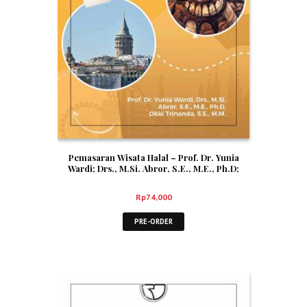
Pemasaran Wisata Halal – Prof. Dr. Yunia
Wardi; Drs., M.Si. Abror, S.E., M.E., Ph.D;
Okki Trinanda, S.E., M.M.
Rp
74,000
PRE-ORDER