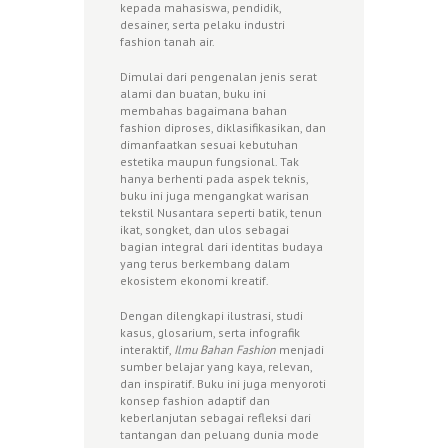
kepada mahasiswa, pendidik,
desainer, serta pelaku industri
fashion tanah air.
Dimulai dari pengenalan jenis serat
alami dan buatan, buku ini
membahas bagaimana bahan
fashion diproses, diklasifikasikan, dan
dimanfaatkan sesuai kebutuhan
estetika maupun fungsional. Tak
hanya berhenti pada aspek teknis,
buku ini juga mengangkat warisan
tekstil Nusantara seperti batik, tenun
ikat, songket, dan ulos sebagai
bagian integral dari identitas budaya
yang terus berkembang dalam
ekosistem ekonomi kreatif.
Dengan dilengkapi ilustrasi, studi
kasus, glosarium, serta infografik
interaktif,
Ilmu Bahan Fashion
menjadi
sumber belajar yang kaya, relevan,
dan inspiratif. Buku ini juga menyoroti
konsep fashion adaptif dan
keberlanjutan sebagai refleksi dari
tantangan dan peluang dunia mode