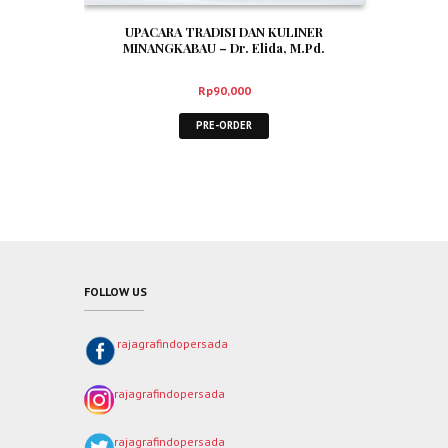
UPACARA TRADISI DAN KULINER
MINANGKABAU – Dr. Elida, M.Pd.
Rp
90,000
PRE-ORDER
FOLLOW US
rajagrafindopersada
rajagrafindopersada
rajagrafindopersada