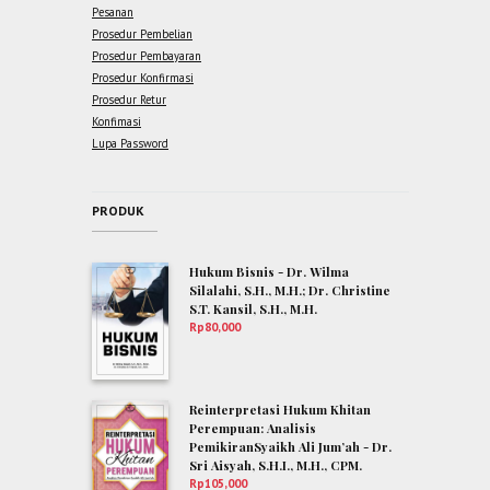
Pesanan
Prosedur Pembelian
Prosedur Pembayaran
Prosedur Konfirmasi
Prosedur Retur
Konfimasi
Lupa Password
PRODUK
Hukum Bisnis - Dr. Wilma
Silalahi, S.H., M.H.; Dr. Christine
S.T. Kansil, S.H., M.H.
Rp
80,000
Reinterpretasi Hukum Khitan
Perempuan: Analisis
PemikiranSyaikh Ali Jum’ah - Dr.
Sri Aisyah, S.H.I., M.H., CPM.
Rp
105,000