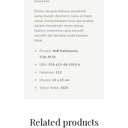
masa kini.
Ditulis dengan bahasa akademik
yang mudah dipahami, buku ini hadir
untuk menjembatani teori dan praktik
dalam mendesain masa depan
fashion Indonesia yang inklusif,
inovatif, dan berakar pada budaya
lokal.
Penulis:
Nofi Rahmanita,
S.Sn.,M.Sn
ISBN:
978-623-08-1950-6
Halaman:
152
Ukuran:
15 x 23 cm
Tahun Terbit:
2025
Related products