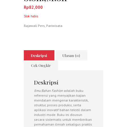
Rp
82,000
Stok habis
Rajawali Pers
,
Pariwisata
Deskripsi
Ulasan (0)
Cek Ongkir
Deskripsi
Ilmu Bahan Fashion
adalah buku
referensi yang menyajikan kajian
mendalam mengenai karakteristik,
struktur, proses produksi, serta
aplikasi inovatif bahan tekstil dalam
industri mode. Buku ini disusun
secara sistematis untuk memberikan
pemahaman ilmiah sekaligus praktis