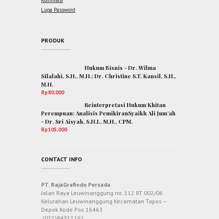
Konfimasi
Lupa Password
PRODUK
Hukum Bisnis - Dr. Wilma
Silalahi, S.H., M.H.; Dr. Christine S.T. Kansil, S.H.,
M.H.
Rp
80,000
Reinterpretasi Hukum Khitan
Perempuan: Analisis PemikiranSyaikh Ali Jum’ah
- Dr. Sri Aisyah, S.H.I., M.H., CPM.
Rp
105,000
CONTACT INFO
PT. RajaGrafindo Persada
Jalan Raya Leuwinanggung no. 112 RT 002/06
Kelurahan Leuwinanggung Kecamatan Tapos –
Depok Kode Pos 16463
(021)84311162