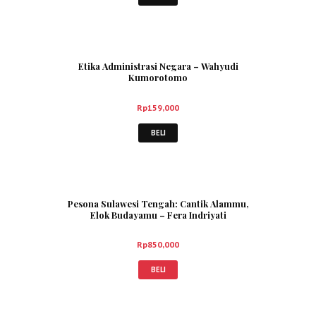
Etika Administrasi Negara – Wahyudi
Kumorotomo
Rp
159,000
BELI
Pesona Sulawesi Tengah: Cantik Alammu,
Elok Budayamu – Fera Indriyati
Rp
850,000
BELI