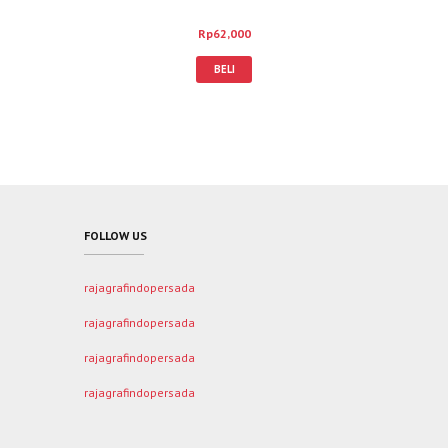
Fitria Rahmah, S.E.I., M.A.; Nurul Fadhilah,
S.ST., M.E.; Idhafiyyah Anwar, M.E.
Rp
62,000
BELI
FOLLOW US
rajagrafindopersada
rajagrafindopersada
rajagrafindopersada
rajagrafindopersada