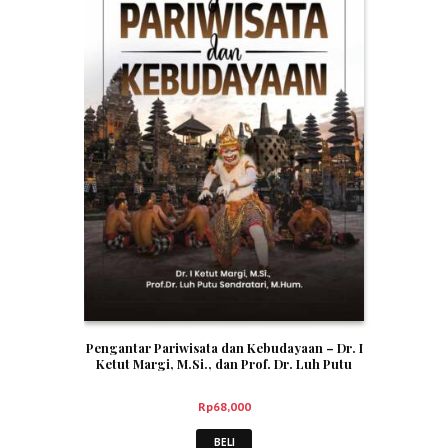
Pengantar Pariwisata dan Kebudayaan – Dr. I
Ketut Margi, M.Si., dan Prof. Dr. Luh Putu
Sendratari, M.Hum.
Rp
68,000
BELI