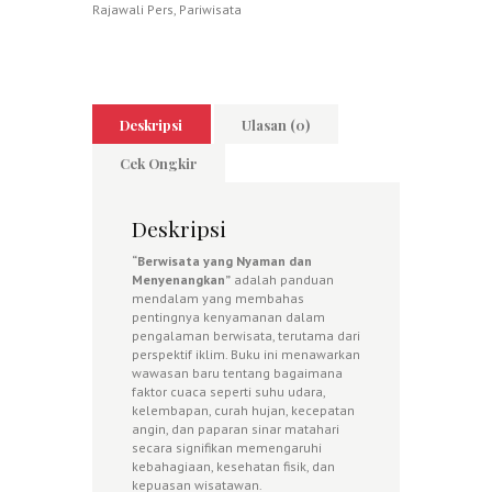
Rajawali Pers
,
Pariwisata
Deskripsi
Ulasan (0)
Cek Ongkir
Deskripsi
“Berwisata yang Nyaman dan
Menyenangkan”
adalah panduan
mendalam yang membahas
pentingnya kenyamanan dalam
pengalaman berwisata, terutama dari
perspektif iklim. Buku ini menawarkan
wawasan baru tentang bagaimana
faktor cuaca seperti suhu udara,
kelembapan, curah hujan, kecepatan
angin, dan paparan sinar matahari
secara signifikan memengaruhi
kebahagiaan, kesehatan fisik, dan
kepuasan wisatawan.