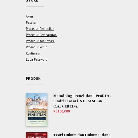
STORE
Akun
Pesanan
Prosedur Pembelian
Prosedur Pembayaran
Prosedur Konfirmasi
Prosedur Retur
Konfimasi
Lupa Password
PRODUK
Metodologi Penelitian - Prof. Dr.
Lindrianasari, S.E., M.SI., AK.,
C.A., CERT.DA.
Rp
106,000
Teori Hukum dan Hukum Pidana