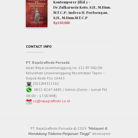
Kontemporer Jilid 2 -
Dr.Zulkarnein Koto, S.H., M.Hum.
M.T.C.P; Andrea H. Poeloengan,
S.H., M.Hum.M.T.C.P
Rp
130,000
CONTACT INFO
PT. RajaGrafindo Persada
Jalan Raya Leuwinanggung no. 112 RT 002/06
Kelurahan Leuwinanggung Kecamatan Tapos –
Depok Kode Pos 16463
(021)84311162
0812-8247-4885 / Admin (Senin – Jumat Pkl
08.00 – 17.00 WIB)
cs@rajagrafindo.co.id
PT. RajaGrafindo Persada © 2019
“Melayani &
Mendukung Tridarma Perguruan Tinggi”
developed