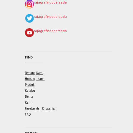
rajagrafindopersada
rajagrafindopersada
rajagrafindopersada
FIND
Tentang Kami
Hubungi Kami
Produk
Katalog
Berita
Karir
Reseller dan Dropship
FAQ