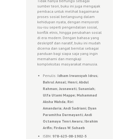
Tidak hanya berfungsi sebagai
sumber teori, buku ini juga mengajak
pembaca untuk melihat bagaimana
proses sosial berlangsung dalam
kehidupan nyata, dengan menyoroti
isu-isu seperti pengendalian sosial,
konflik etnis, hingga perubahan sosial
di era modern. Dengan bahasa yang
deskriptif dan naratif, buku ini mudah
dicerna dan sangat bernilai sebagai
panduan bagi siapa saja yang ingin
memahami dan mengkaji
kompleksitas masyarakat manusia.
Penulis:
Idham Irwansyah Idrus;
Bahrul Amsal; Henri; Abdul
Rahman; Jusnawati; Sunaniah;
Ulfa Utami Mappe; Muhammad
Aksha Wahda; Riri
Amandaria; Andi Sadriani; Dyan
Paramitha Darmayanti; Andi
Octamaya Tenri Awaru; Ibrahim
Arifin; Firdaus W. Suhaeb
ISBN:
978-623-08-1902-5