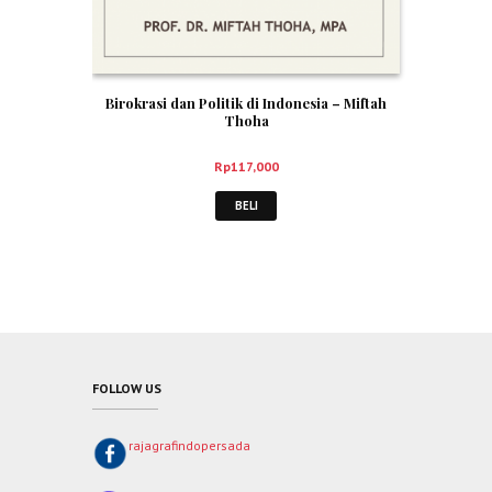
Birokrasi dan Politik di Indonesia – Miftah
Thoha
Rp
117,000
BELI
FOLLOW US
rajagrafindopersada