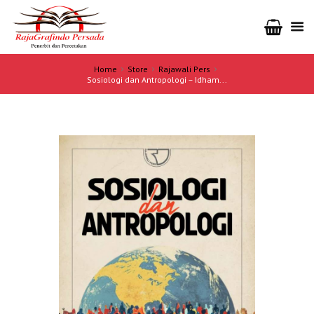
Home
Store
Rajawali Pers
Sosiologi dan Antropologi – Idham...