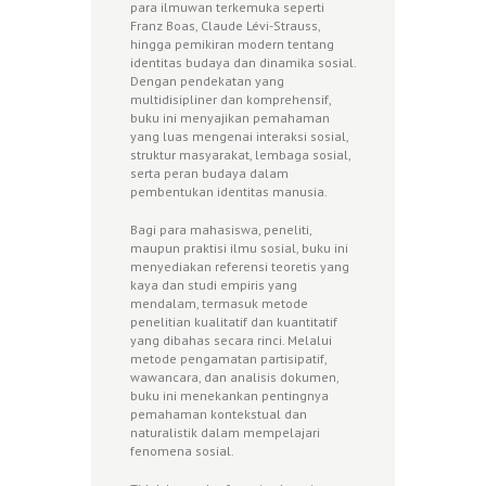
para ilmuwan terkemuka seperti
Franz Boas, Claude Lévi-Strauss,
hingga pemikiran modern tentang
identitas budaya dan dinamika sosial.
Dengan pendekatan yang
multidisipliner dan komprehensif,
buku ini menyajikan pemahaman
yang luas mengenai interaksi sosial,
struktur masyarakat, lembaga sosial,
serta peran budaya dalam
pembentukan identitas manusia.
Bagi para mahasiswa, peneliti,
maupun praktisi ilmu sosial, buku ini
menyediakan referensi teoretis yang
kaya dan studi empiris yang
mendalam, termasuk metode
penelitian kualitatif dan kuantitatif
yang dibahas secara rinci. Melalui
metode pengamatan partisipatif,
wawancara, dan analisis dokumen,
buku ini menekankan pentingnya
pemahaman kontekstual dan
naturalistik dalam mempelajari
fenomena sosial.