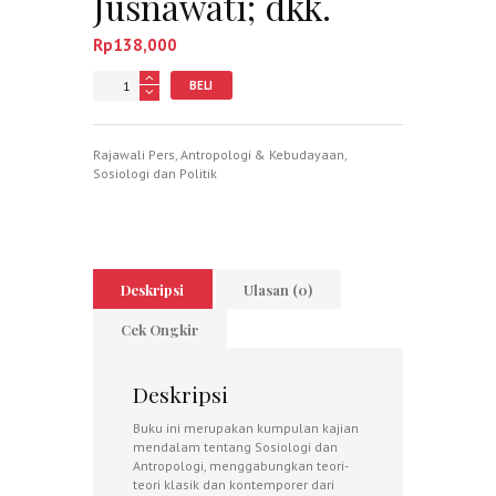
Jusnawati; dkk.
Rp
138,000
Jumlah
BELI
Rajawali Pers
,
Antropologi & Kebudayaan
,
Sosiologi dan Politik
Deskripsi
Ulasan (0)
Cek Ongkir
Deskripsi
Buku ini merupakan kumpulan kajian
mendalam tentang Sosiologi dan
Antropologi, menggabungkan teori-
teori klasik dan kontemporer dari