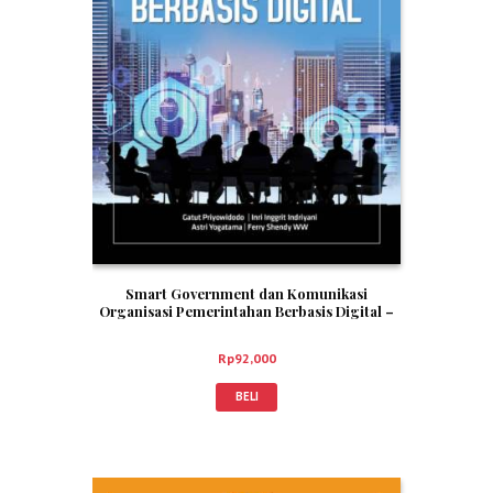
Smart Government dan Komunikasi
Organisasi Pemerintahan Berbasis Digital –
Gatut Priyowidodo; Inri Inggrit Indriyani;
Astri Yogatama; Ferry Shendy W
Rp
92,000
BELI