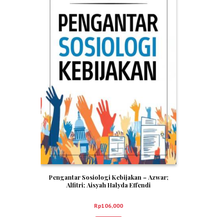
Pengantar Sosiologi Kebijakan – Azwar;
Alfitri; Aisyah Halyda Effendi
Rp
106,000