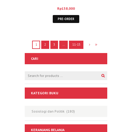
Identitas – Adi Prayitno
Rp
158,000
PRE-ORDER
1
2
3
…
11-15
CARI
KATEGORI BUKU
KERANJANG BELANJA