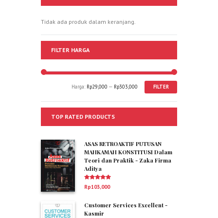
Tidak ada produk dalam keranjang.
FILTER HARGA
Harga:
Rp29,000
—
Rp303,000
FILTER
TOP RATED PRODUCTS
ASAS RETROAKTIF PUTUSAN
MAHKAMAH KONSTITUSI Dalam
Teori dan Praktik - Zaka Firma
Aditya
Dinilai
5.00
Rp
103,000
dari 5
Customer Services Excellent -
Kasmir