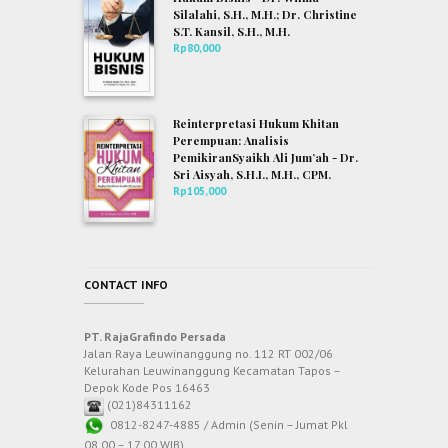
Silalahi, S.H., M.H.; Dr. Christine
S.T. Kansil, S.H., M.H.
Rp
80,000
Reinterpretasi Hukum Khitan
Perempuan: Analisis
PemikiranSyaikh Ali Jum’ah - Dr.
Sri Aisyah, S.H.I., M.H., CPM.
Rp
105,000
CONTACT INFO
PT. RajaGrafindo Persada
Jalan Raya Leuwinanggung no. 112 RT 002/06
Kelurahan Leuwinanggung Kecamatan Tapos –
Depok Kode Pos 16463
(021)84311162
0812-8247-4885 / Admin (Senin – Jumat Pkl
08.00 – 17.00 WIB)