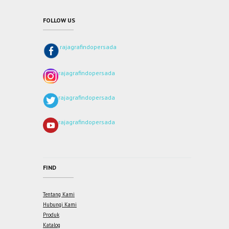
FOLLOW US
rajagrafindopersada
rajagrafindopersada
rajagrafindopersada
rajagrafindopersada
FIND
Tentang Kami
Hubungi Kami
Produk
Katalog