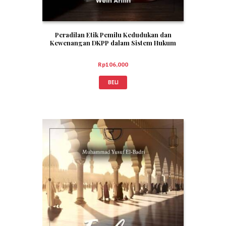
Peradilan Etik Pemilu Kedudukan dan
Kewenangan DKPP dalam Sistem Hukum
Pemilu Indonesia – Wein Arifin
Rp
106,000
BELI