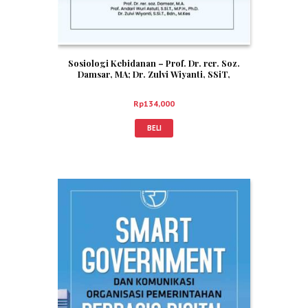
Sosiologi Kebidanan – Prof. Dr. rer. Soz.
Damsar, MA; Dr. Zulvi Wiyanti, SSiT,
Bd,M.Kes; Prof. Andari Wuri Astuti, S.SiT.,
MPH., Ph.D.
Rp
134,000
BELI