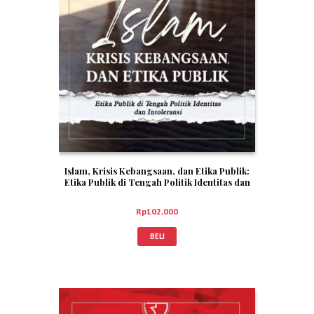
Islam, Krisis Kebangsaan, dan Etika Publik:
Etika Publik di Tengah Politik Identitas dan
Intoleransi – Muhammad Yusuf El-Badri
Rp
102,000
BELI