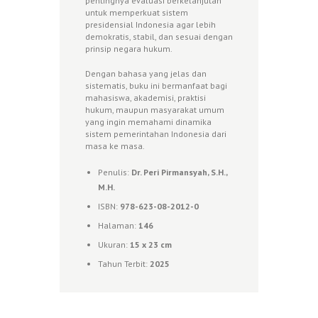
pentingnya evaluasi berkelanjutan
untuk memperkuat sistem
presidensial Indonesia agar lebih
demokratis, stabil, dan sesuai dengan
prinsip negara hukum.
Dengan bahasa yang jelas dan
sistematis, buku ini bermanfaat bagi
mahasiswa, akademisi, praktisi
hukum, maupun masyarakat umum
yang ingin memahami dinamika
sistem pemerintahan Indonesia dari
masa ke masa.
Penulis:
Dr. Peri Pirmansyah, S.H.,
M.H.
ISBN:
978-623-08-2012-0
Halaman:
146
Ukuran:
15 x 23 cm
Tahun Terbit:
2025