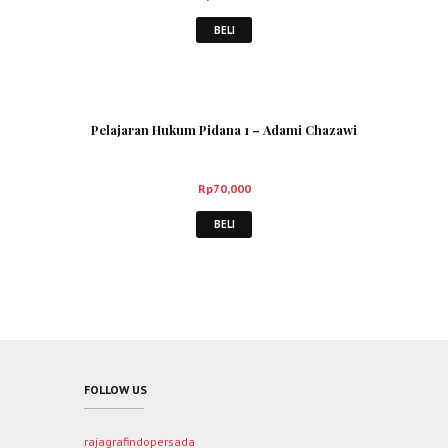
BELI
Pelajaran Hukum Pidana 1 – Adami Chazawi
Rp
70,000
BELI
FOLLOW US
rajagrafindopersada