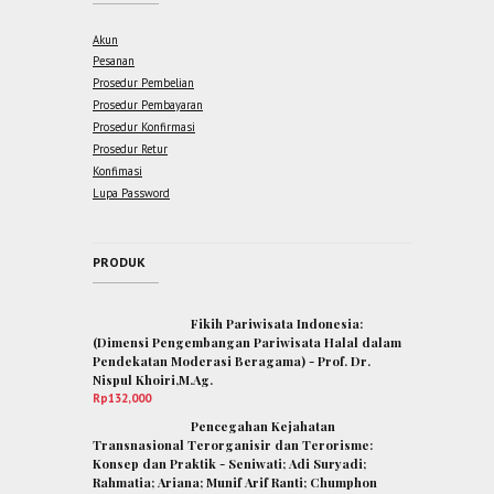
Akun
Pesanan
Prosedur Pembelian
Prosedur Pembayaran
Prosedur Konfirmasi
Prosedur Retur
Konfimasi
Lupa Password
PRODUK
Fikih Pariwisata Indonesia:
(Dimensi Pengembangan Pariwisata Halal dalam
Pendekatan Moderasi Beragama) - Prof. Dr.
Nispul Khoiri,M.Ag.
Rp
132,000
Pencegahan Kejahatan
Transnasional Terorganisir dan Terorisme:
Konsep dan Praktik - Seniwati; Adi Suryadi;
Rahmatia; Ariana; Munif Arif Ranti; Chumphon