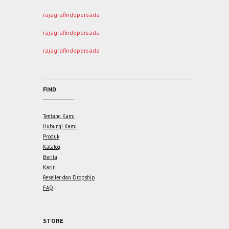
rajagrafindopersada
rajagrafindopersada
rajagrafindopersada
FIND
Tentang Kami
Hubungi Kami
Produk
Katalog
Berita
Karir
Reseller dan Dropship
FAQ
STORE