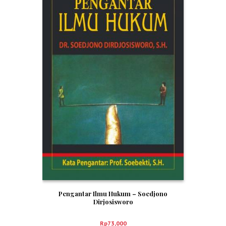
Pengantar Ilmu Hukum – Soedjono
Dirjosisworo
Rp
73,000