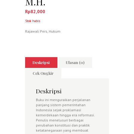
M.H.
Rp
82,000
Stok habis
Rajawali Pers
,
Hukum
Deskripsi
Ulasan (0)
Cek Ongkir
Deskripsi
Buku ini menguraikan perjalanan
panjang sistem pemerintahan
Indonesia sejak proklamasi
kemerdekaan hingga era reformasi.
Penulis menelusuri berbagai
perubahan konstitusi dan praktik
ketatanegaraan yang membuat