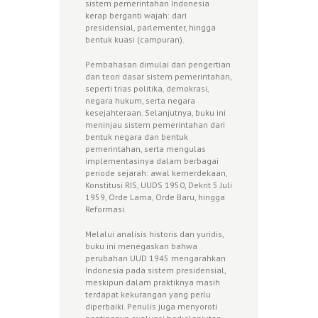
sistem pemerintahan Indonesia
kerap berganti wajah: dari
presidensial, parlementer, hingga
bentuk kuasi (campuran).
Pembahasan dimulai dari pengertian
dan teori dasar sistem pemerintahan,
seperti trias politika, demokrasi,
negara hukum, serta negara
kesejahteraan. Selanjutnya, buku ini
meninjau sistem pemerintahan dari
bentuk negara dan bentuk
pemerintahan, serta mengulas
implementasinya dalam berbagai
periode sejarah: awal kemerdekaan,
Konstitusi RIS, UUDS 1950, Dekrit 5 Juli
1959, Orde Lama, Orde Baru, hingga
Reformasi.
Melalui analisis historis dan yuridis,
buku ini menegaskan bahwa
perubahan UUD 1945 mengarahkan
Indonesia pada sistem presidensial,
meskipun dalam praktiknya masih
terdapat kekurangan yang perlu
diperbaiki. Penulis juga menyoroti