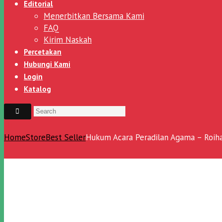
Editorial
Menerbitkan Bersama Kami
FAQ
Kirim Naskah
Percetakan
Hubungi Kami
Login
Katalog
Home
Store
Best Seller
Hukum Acara Peradilan Agama – Roihan