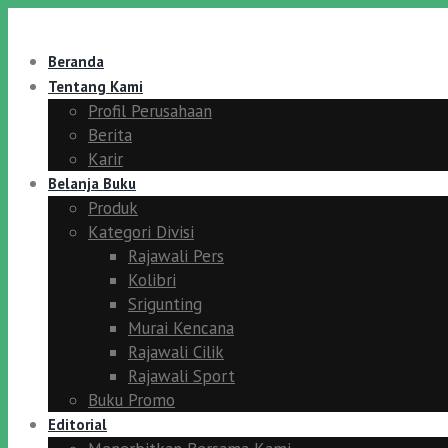
Beranda
Tentang Kami
Profil Perusahaan
Berita
Karir
Belanja Buku
Produk
Kategori Divisi
Rajawali Pers
Kolibri
Srigunting
Murai Kencana
Rajawali Cilik
Rajawali Sport
Buku Promo
Editorial