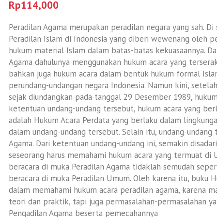
Rp
114,000
Peradilan Agama merupakan peradilan negara yang sah. Di 
Peradilan Islam di Indonesia yang diberi wewenang oleh
hukum material Islam dalam batas-batas kekuasaannya. Da
Agama dahulunya menggunakan hukum acara yang terserak
bahkan juga hukum acara dalam bentuk hukum formal Isl
perundang-undangan negara Indonesia. Namun kini, setela
sejak diundangkan pada tanggal 29 Desember 1989, hukum
ketentuan undang-undang tersebut, hukum acara yang ber
adalah Hukum Acara Perdata yang berlaku dalam lingkungan
dalam undang-undang tersebut. Selain itu, undang-undang
Agama. Dari ketentuan undang-undang ini, semakin disadar
seseorang harus memahami hukum acara yang termuat di 
beracara di muka Peradilan Agama tidaklah semudah seperti
beracara di muka Peradilan Umum. Oleh karena itu, buku H
dalam memahami hukum acara peradilan agama, karena mat
teori dan praktik, tapi juga permasalahan-permasalahan y
Pengadilan Agama beserta pemecahannya