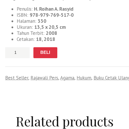
Penulis:
H. Roihan A. Rasyid
ISBN:
978-979-769-517-0
Halaman:
330
Ukuran:
13,5 x 20,5 cm
Tahun Terbit:
2008
Cetakan:
18, 2018
Jumlah
BELI
Best Seller
,
Rajawali Pers
,
Agama
,
Hukum
,
Buku Cetak Ulan
Related products