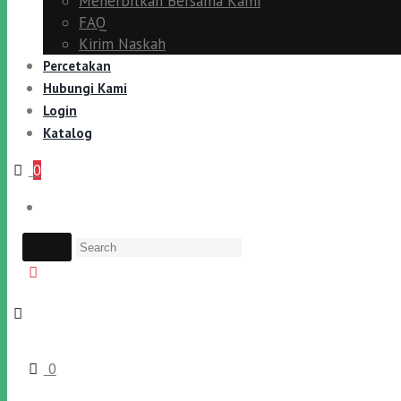
Menerbitkan Bersama Kami
FAQ
Kirim Naskah
Percetakan
Hubungi Kami
Login
Katalog
0
0