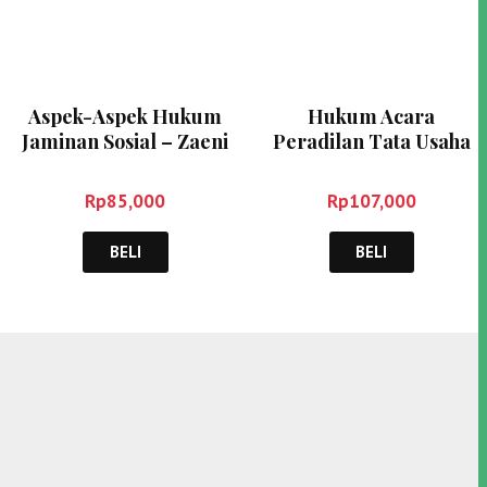
Aspek-Aspek Hukum
Hukum Acara
Jaminan Sosial – Zaeni
Peradilan Tata Usaha
Asyhadie
Negara – Rozali
Abdullah
Rp
85,000
Rp
107,000
BELI
BELI