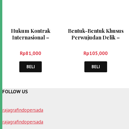
Hukum Kontrak
Bentuk-Bentuk Khusus
Internasional –
Perwujudan Delik –
Syahmin AK
Andi Hamzah
Rp
81,000
Rp
105,000
BELI
BELI
FOLLOW US
rajagrafindopersada
rajagrafindopersada