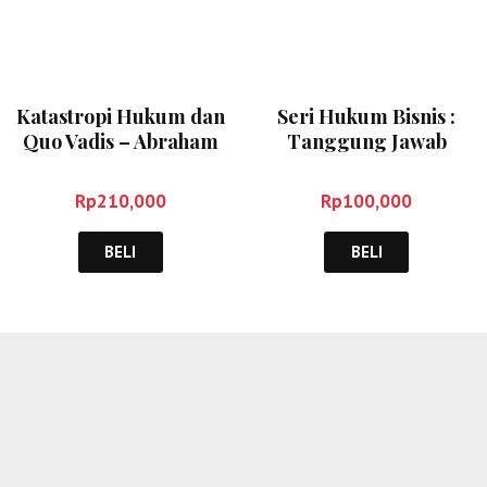
Katastropi Hukum dan
Seri Hukum Bisnis :
Quo Vadis – Abraham
Tanggung Jawab
Amos
Direksi atas Kepailitan
Perseroan – Gunawan
Rp
210,000
Rp
100,000
Wijaya
BELI
BELI