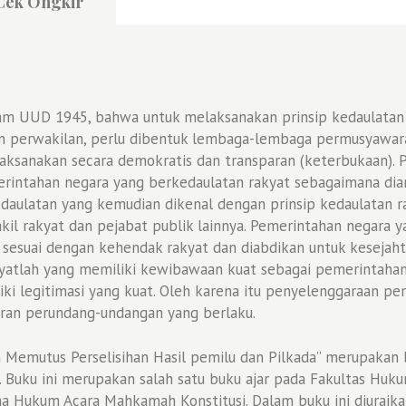
Cek Ongkir
am UUD 1945, bahwa untuk melaksanakan prinsip kedaulatan 
 perwakilan, perlu dibentuk lembaga-lembaga permusyawara
ilaksanakan secara demokratis dan transparan (keterbukaan)
rintahan negara yang berkedaulatan rakyat sebagaimana di
aulatan yang kemudian dikenal dengan prinsip kedaulatan ra
kil rakyat dan pejabat publik lainnya. Pemerintahan negara y
an sesuai dengan kehendak rakyat dan diabdikan untuk keseja
yatlah yang memiliki kewibawaan kuat sebagai pemerintaha
ki legitimasi yang kuat. Oleh karena itu penyelenggaraan pe
uran perundang-undangan yang berlaku.
m Memutus Perselisihan Hasil pemilu dan Pilkada” merupaka
nu. Buku ini merupakan salah satu buku ajar pada Fakultas H
a Hukum Acara Mahkamah Konstitusi. Dalam buku ini diuraik