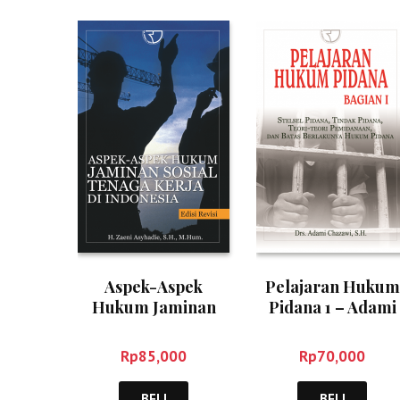
Aspek-Aspek
Pelajaran Hukum
Hukum Jaminan
Pidana 1 – Adami
Sosial – Zaeni
Chazawi
Asyhadie
Rp
85,000
Rp
70,000
BELI
BELI