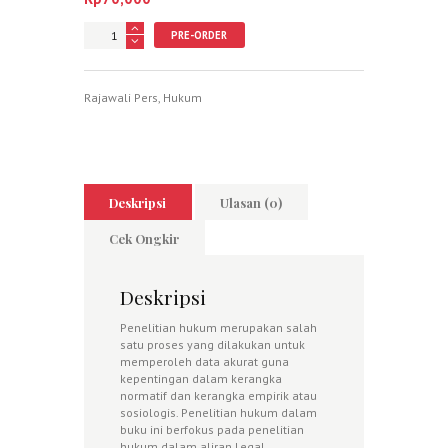
Jumlah
PRE-ORDER
Rajawali Pers
,
Hukum
Deskripsi
Ulasan (0)
Cek Ongkir
Deskripsi
Penelitian hukum merupakan salah
satu proses yang dilakukan untuk
memperoleh data akurat guna
kepentingan dalam kerangka
normatif dan kerangka empirik atau
sosiologis. Penelitian hukum dalam
buku ini berfokus pada penelitian
hukum dalam aliran Legal