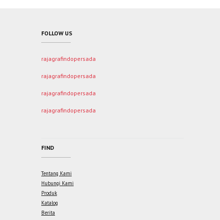
FOLLOW US
rajagrafindopersada
rajagrafindopersada
rajagrafindopersada
rajagrafindopersada
FIND
Tentang Kami
Hubungi Kami
Produk
Katalog
Berita