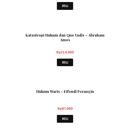
BELI
Katastropi Hukum dan Quo Vadis – Abraham
Amos
Rp
210,000
BELI
Hukum Waris – Effendi Perangin
Rp
87,000
BELI