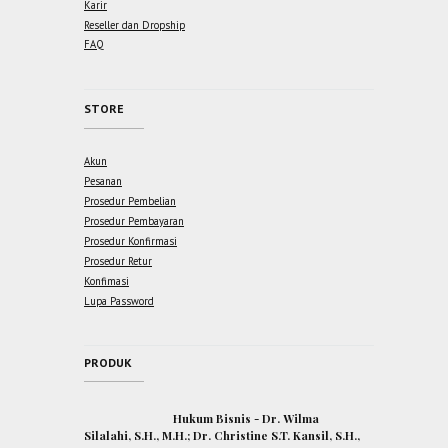
Karir
Reseller dan Dropship
FAQ
STORE
Akun
Pesanan
Prosedur Pembelian
Prosedur Pembayaran
Prosedur Konfirmasi
Prosedur Retur
Konfimasi
Lupa Password
PRODUK
Hukum Bisnis - Dr. Wilma
Silalahi, S.H., M.H.; Dr. Christine S.T. Kansil, S.H.,