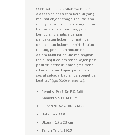
Oleh karena itu uraiannya masih
didasarkan pada cara berpikir yang
melihat objek sebagai realitas apa
adanya sesuai dengan pengamatan
berbasis indera manusia, yang
kemudian dianalisis dengan
pendekatan hukum normatif dan
pendekatan hukum empirik. Uraian
tentang penelitian hukum empirik
dalam buku ini, belum melangkah
lebih lanjut dalam ranah kajian post-
positivis berbasis paradigma, yang
dikenal dalam kajian penelitian
sosial sebagai bagian dari penelitian
kualitatif (
qualitative research
).
Penulis:
Prof. Dr. F.X. Adji
Samekto, S.H., M.Hum.
ISBN:
978-623-08-0241-6
Halaman:
110
Ukuran:
15 x 23 cm
Tahun Terbit:
2023