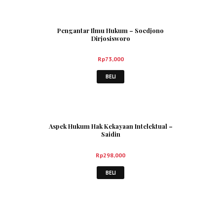
Pengantar Ilmu Hukum – Soedjono
Dirjosisworo
Rp
73,000
BELI
Aspek Hukum Hak Kekayaan Intelektual –
Saidin
Rp
298,000
BELI