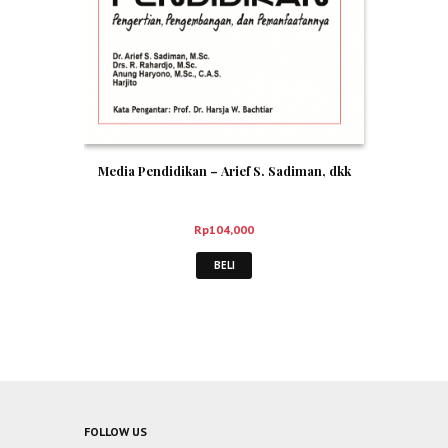
Media Pendidikan – Arief S. Sadiman, dkk
Rp
104,000
BELI
FOLLOW US