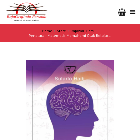
Home
Store
Rajawali Pers
Penalaran Matematis Memahami Otak Belajar...