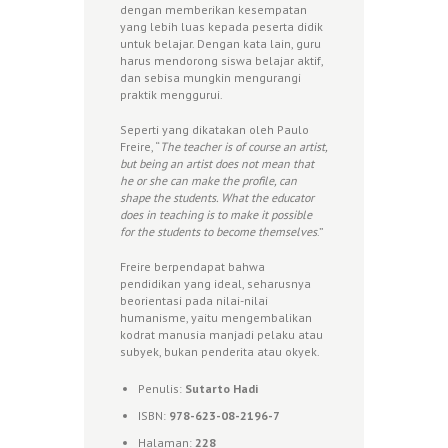
dengan memberikan kesempatan
yang lebih luas kepada peserta didik
untuk belajar. Dengan kata lain, guru
harus mendorong siswa belajar aktif,
dan sebisa mungkin mengurangi
praktik menggurui.
Seperti yang dikatakan oleh Paulo
Freire, “
The teacher is of course an artist,
but being an artist does not mean that
he or she can make the profile, can
shape the students. What the educator
does in teaching is to make it possible
for the students to become themselves
.”
Freire berpendapat bahwa
pendidikan yang ideal, seharusnya
beorientasi pada nilai-nilai
humanisme, yaitu mengembalikan
kodrat manusia manjadi pelaku atau
subyek, bukan penderita atau okyek.
Penulis:
Sutarto Hadi
ISBN:
978-623-08-2196-7
Halaman:
228