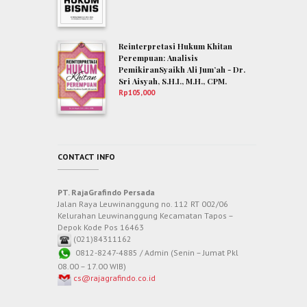
Reinterpretasi Hukum Khitan
Perempuan: Analisis
PemikiranSyaikh Ali Jum’ah - Dr.
Sri Aisyah, S.H.I., M.H., CPM.
Rp
105,000
CONTACT INFO
PT. RajaGrafindo Persada
Jalan Raya Leuwinanggung no. 112 RT 002/06
Kelurahan Leuwinanggung Kecamatan Tapos –
Depok Kode Pos 16463
(021)84311162
0812-8247-4885 / Admin (Senin – Jumat Pkl
08.00 – 17.00 WIB)
cs@rajagrafindo.co.id