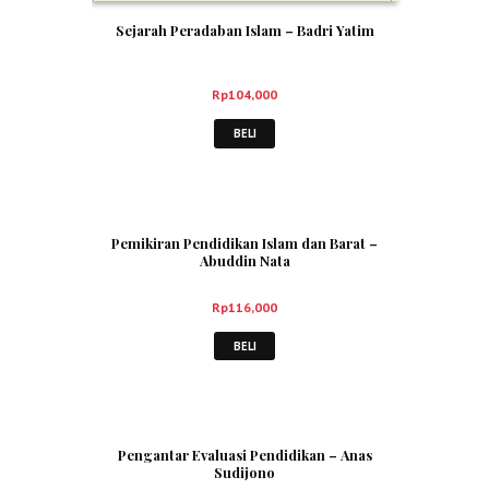
Sejarah Peradaban Islam – Badri Yatim
Rp
104,000
BELI
Pemikiran Pendidikan Islam dan Barat –
Abuddin Nata
Rp
116,000
BELI
Pengantar Evaluasi Pendidikan – Anas
Sudijono