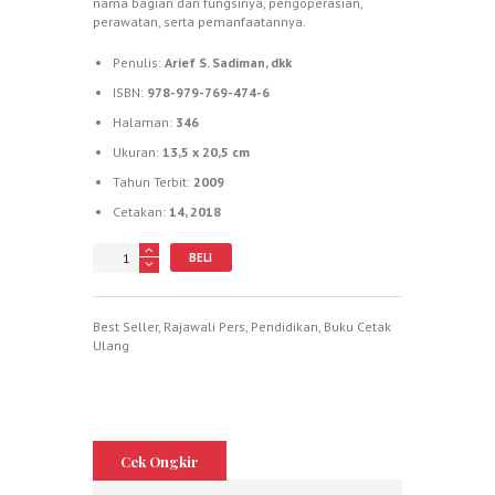
nama bagian dan fungsinya, pengoperasian,
perawatan, serta pemanfaatannya.
Penulis:
Arief S. Sadiman, dkk
ISBN:
978-979-769-474-6
Halaman:
346
Ukuran:
13,5 x 20,5 cm
Tahun Terbit:
2009
Cetakan:
14, 2018
Jumlah
BELI
Best Seller
,
Rajawali Pers
,
Pendidikan
,
Buku Cetak
Ulang
Cek Ongkir