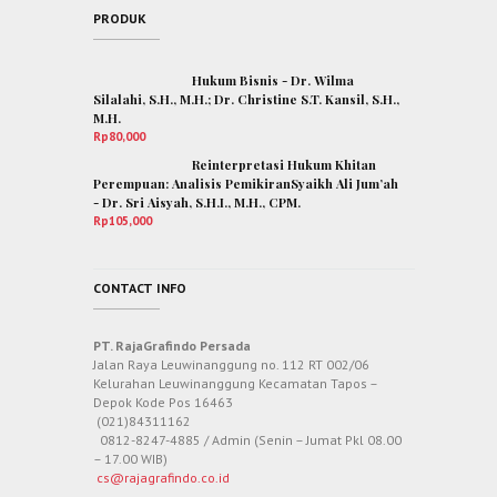
PRODUK
Hukum Bisnis - Dr. Wilma
Silalahi, S.H., M.H.; Dr. Christine S.T. Kansil, S.H.,
M.H.
Rp
80,000
Reinterpretasi Hukum Khitan
Perempuan: Analisis PemikiranSyaikh Ali Jum’ah
- Dr. Sri Aisyah, S.H.I., M.H., CPM.
Rp
105,000
CONTACT INFO
PT. RajaGrafindo Persada
Jalan Raya Leuwinanggung no. 112 RT 002/06
Kelurahan Leuwinanggung Kecamatan Tapos –
Depok Kode Pos 16463
(021)84311162
0812-8247-4885 / Admin (Senin – Jumat Pkl 08.00
– 17.00 WIB)
cs@rajagrafindo.co.id