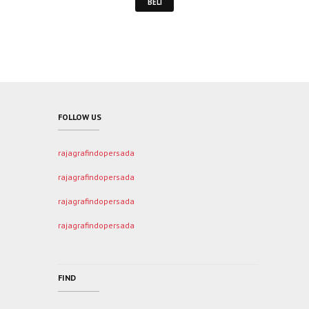
BELI
FOLLOW US
rajagrafindopersada
rajagrafindopersada
rajagrafindopersada
rajagrafindopersada
FIND