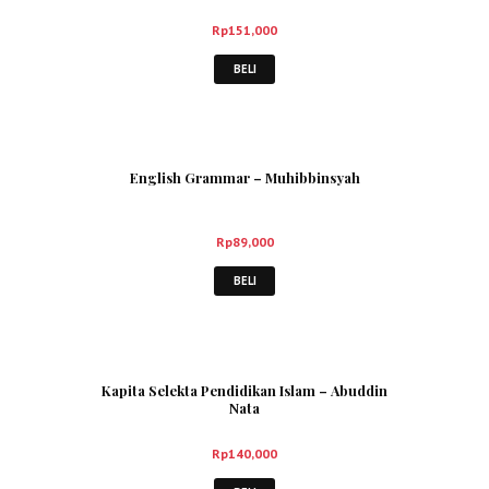
Rp
151,000
BELI
English Grammar – Muhibbinsyah
Rp
89,000
BELI
Kapita Selekta Pendidikan Islam – Abuddin
Nata
Rp
140,000