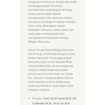
setiap jenis bencana. Badan Nasional
Penanggulangan Bencana
memberikan sumbangsih tentang
upaya pemerintah dalam
mengurangi risiko bencana. Kedua
konsep ini dirangkum dalam sebuah
buku yang diharapkan dapat
dijadikan referensi untuk siapa saja
yang akan mempelajari dan
mengimplementasikan konsep
Mitigasi Bencana.
Selain Pusat Studi Mitigasi Bencana
dan Energi Universitas Bengklu serta
Badan Nasional Penanggulangan
Bencana, juga masih banyak fihak
yang terlibat baik secara langsung
maupun tidak langsung dalam
proses penyusunan buku ini. Untuk
itu, penulis menyampaikan terima
kasih kepada semua pihak yang
telah memberikan dukungan moril
maupun materiil.
Penulis:
Prof. Dr. M. Farid, M.Si.; Dr.
Ir.Udrekh, M.Sc.; Prof. Dr. Arif