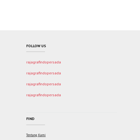
FOLLOW US
rajagrafindopersada
rajagrafindopersada
rajagrafindopersada
rajagrafindopersada
FIND
Tentang Kami