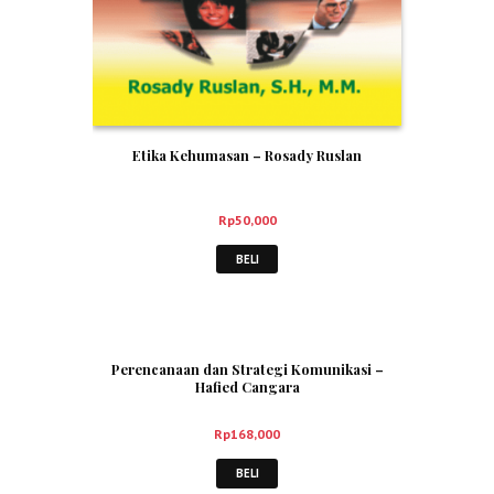
Etika Kehumasan – Rosady Ruslan
Rp
50,000
BELI
Perencanaan dan Strategi Komunikasi –
Hafied Cangara
Rp
168,000
BELI