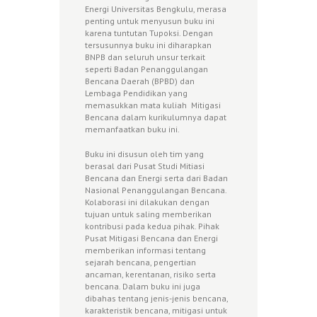
Energi Universitas Bengkulu, merasa
penting untuk menyusun buku ini
karena tuntutan Tupoksi. Dengan
tersusunnya buku ini diharapkan
BNPB dan seluruh unsur terkait
seperti Badan Penanggulangan
Bencana Daerah (BPBD) dan
Lembaga Pendidikan yang
memasukkan mata kuliah Mitigasi
Bencana dalam kurikulumnya dapat
memanfaatkan buku ini.
Buku ini disusun oleh tim yang
berasal dari Pusat Studi Mitiasi
Bencana dan Energi serta dari Badan
Nasional Penanggulangan Bencana.
Kolaborasi ini dilakukan dengan
tujuan untuk saling memberikan
kontribusi pada kedua pihak. Pihak
Pusat Mitigasi Bencana dan Energi
memberikan informasi tentang
sejarah bencana, pengertian
ancaman, kerentanan, risiko serta
bencana. Dalam buku ini juga
dibahas tentang jenis-jenis bencana,
karakteristik bencana, mitigasi untuk