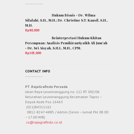
Hukum Bisnis - Dr. Wilma
Silalahi, S.H., M.H.; Dr. Christine S.T. Kansil, S.H.,
M.H.
Rp
80,000
Reinterpretasi Hukum Khitan
Perempuan: Analisis PemikiranSyaikh Ali Jum’ah
- Dr. Sri Aisyah, S.H.I., M.H., CPM.
Rp
105,000
CONTACT INFO
PT. RajaGrafindo Persada
Jalan Raya Leuwinanggung no. 112 RT 002/06
Kelurahan Leuwinanggung Kecamatan Tapos –
Depok Kode Pos 16463
(021)84311162
0812-8247-4885 / Admin (Senin – Jumat Pkl 08.00
– 17.00 WIB)
cs@rajagrafindo.co.id