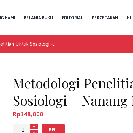
G KAMI
BELANJA BUKU
EDITORIAL
PERCETAKAN
HU
litian Untuk Sosiologi –...
Metodologi Penelit
Sosiologi – Nanang
Rp
148,000
Jumlah
BELI