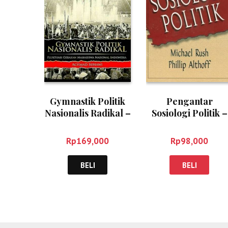
Gymnastik Politik
Pengantar
Nasionalis Radikal –
Sosiologi Politik –
Achmad Suhawi
Michael Rush
Rp
169,000
Rp
98,000
BELI
BELI