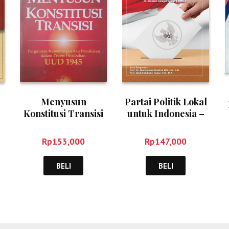
Menyusun
Partai Politik Lokal
Konstitusi Transisi
untuk Indonesia –
– Valina Singka
M. Rizqinizamy
Subekti
Karsayuda
Rp
153,000
Rp
147,000
BELI
BELI