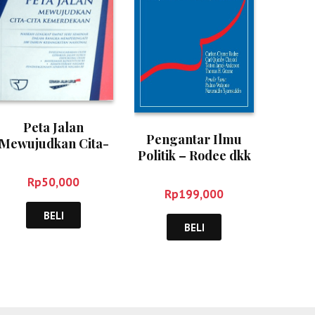
Peta Jalan
Pengantar Ilmu
Mewujudkan Cita-
Politik – Rodee dkk
cita Kemerdekaan –
Sulastomo
Rp
50,000
Rp
199,000
BELI
BELI