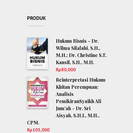
PRODUK
Hukum Bisnis - Dr.
Wilma Silalahi, S.H.,
M.H.; Dr. Christine S.T.
Kansil, S.H., M.H.
Rp
80,000
Reinterpretasi Hukum
Khitan Perempuan:
Analisis
PemikiranSyaikh Ali
Jum’ah - Dr. Sri
Aisyah, S.H.I., M.H.,
CPM.
Rp
105,000