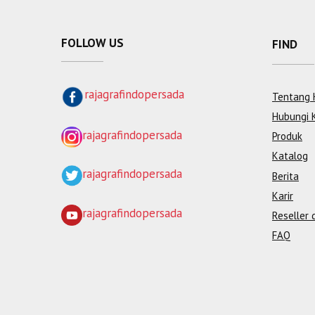
FOLLOW US
FIND
rajagrafindopersada
Tentang 
Hubungi 
rajagrafindopersada
Produk
Katalog
rajagrafindopersada
Berita
Karir
rajagrafindopersada
Reseller 
FAQ