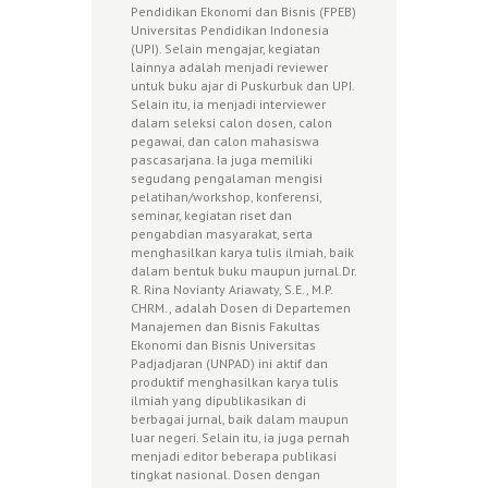
Pendidikan Ekonomi dan Bisnis (FPEB)
Universitas Pendidikan Indonesia
(UPI). Selain mengajar, kegiatan
lainnya adalah menjadi reviewer
untuk buku ajar di Puskurbuk dan UPI.
Selain itu, ia menjadi interviewer
dalam seleksi calon dosen, calon
pegawai, dan calon mahasiswa
pascasarjana. Ia juga memiliki
segudang pengalaman mengisi
pelatihan/workshop, konferensi,
seminar, kegiatan riset dan
pengabdian masyarakat, serta
menghasilkan karya tulis ilmiah, baik
dalam bentuk buku maupun jurnal.Dr.
R. Rina Novianty Ariawaty, S.E., M.P.
CHRM., adalah Dosen di Departemen
Manajemen dan Bisnis Fakultas
Ekonomi dan Bisnis Universitas
Padjadjaran (UNPAD) ini aktif dan
produktif menghasilkan karya tulis
ilmiah yang dipublikasikan di
berbagai jurnal, baik dalam maupun
luar negeri. Selain itu, ia juga pernah
menjadi editor beberapa publikasi
tingkat nasional. Dosen dengan