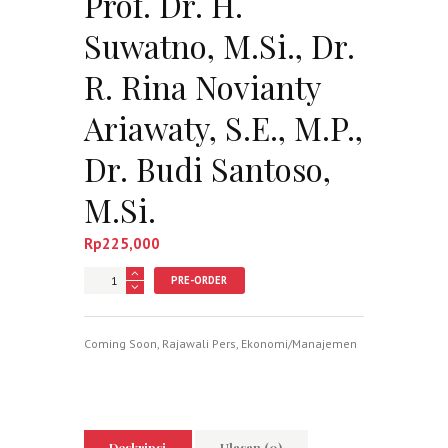
Prof. Dr. H.
Suwatno, M.Si., Dr.
R. Rina Novianty
Ariawaty, S.E., M.P.,
Dr. Budi Santoso,
M.Si.
Rp
225,000
Jumlah
PRE-ORDER
Coming Soon
,
Rajawali Pers
,
Ekonomi/Manajemen
Deskripsi
Ulasan (0)