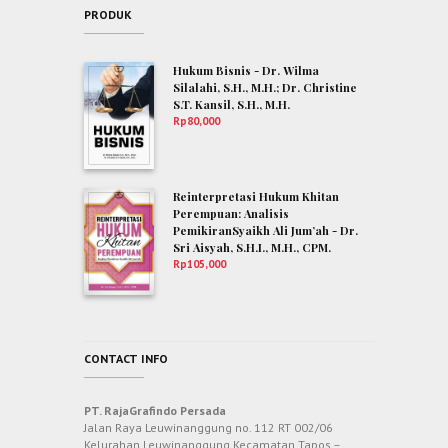
PRODUK
Hukum Bisnis - Dr. Wilma
Silalahi, S.H., M.H.; Dr. Christine
S.T. Kansil, S.H., M.H.
Rp
80,000
Reinterpretasi Hukum Khitan
Perempuan: Analisis
PemikiranSyaikh Ali Jum’ah - Dr.
Sri Aisyah, S.H.I., M.H., CPM.
Rp
105,000
CONTACT INFO
PT. RajaGrafindo Persada
Jalan Raya Leuwinanggung no. 112 RT 002/06
Kelurahan Leuwinanggung Kecamatan Tapos –