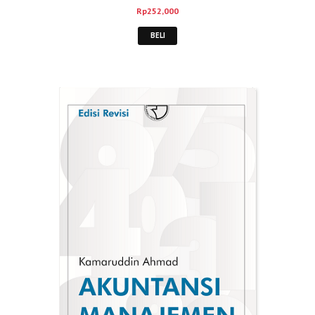
Rp
252,000
BELI