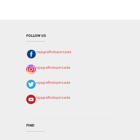
FOLLOW US
rajagrafindopersada
rajagrafindopersada
rajagrafindopersada
rajagrafindopersada
FIND