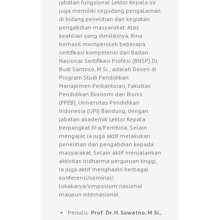
jabatan fungsional Lektor Kepala ini
juga memiliki segudang pengalaman
di bidang penelitian dan kegiatan
pengabdian masyarakat. Atas
keahlian yang dimilikinya, Rina
berhasil memperoleh beberapa
sertifikasi kompetensi dari Badan
Nasional Sertifikasi Profesi (BNSP).Dr.
Budi Santoso, M.Si., adalah Dosen di
Program Studi Pendidikan
Manajemen Perkantoran, Fakultas
Pendidikan Ekonomi dan Bisnis
(FPEB), Universitas Pendidikan
Indonesia (UPI) Bandung, dengan
jabatan akademik Lektor Kepala
berpangkat IV-a/Pembina. Selain
mengajar, ia juga aktif melakukan
penelitian dan pengabdian kepada
masyarakat. Selain aktif menjalankan
aktivitas tridharma perguruan tinggi,
ia juga aktif menghadiri berbagai
konferensi/seminar/
lokakarya/simposium nasional
maupun internasional.
Penulis:
Prof. Dr. H. Suwatno, M.Si.,