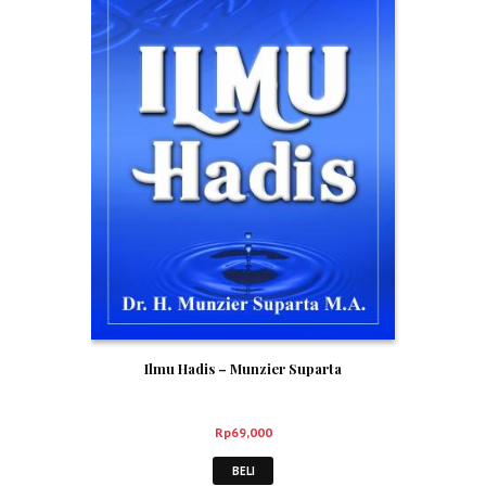
Ilmu Hadis – Munzier Suparta
Rp
69,000
BELI