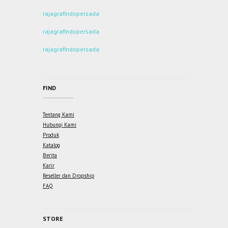
rajagrafindopersada
rajagrafindopersada
rajagrafindopersada
FIND
Tentang Kami
Hubungi Kami
Produk
Katalog
Berita
Karir
Reseller dan Dropship
FAQ
STORE