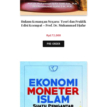
Hukum Keuangan Negara: Teori dan Praktik
Edisi Keempat – Prof. Dr. Muhammad Djafar
Saidi, S.H., M.H. dan Eka Merdekawati Djafar,
S.H., M.H.
Rp
172,000
PRE-ORDER