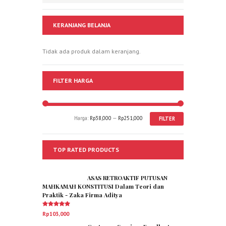
KERANJANG BELANJA
Tidak ada produk dalam keranjang.
FILTER HARGA
Harga:
Rp38,000
—
Rp251,000
FILTER
TOP RATED PRODUCTS
ASAS RETROAKTIF PUTUSAN
MAHKAMAH KONSTITUSI Dalam Teori dan
Praktik - Zaka Firma Aditya
Dinilai
5.00
Rp
103,000
dari 5