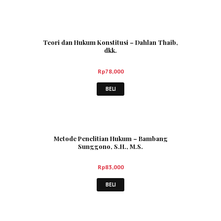
Teori dan Hukum Konstitusi – Dahlan Thaib,
dkk.
Rp
78,000
BELI
Metode Penelitian Hukum – Bambang
Sunggono, S.H., M.S.
Rp
83,000
BELI