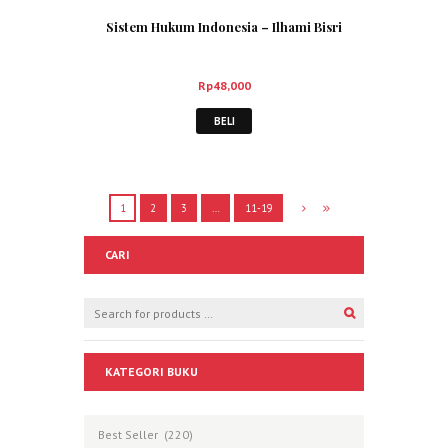
Sistem Hukum Indonesia – Ilhami Bisri
Rp
48,000
BELI
1
2
3
…
11-19
CARI
KATEGORI BUKU