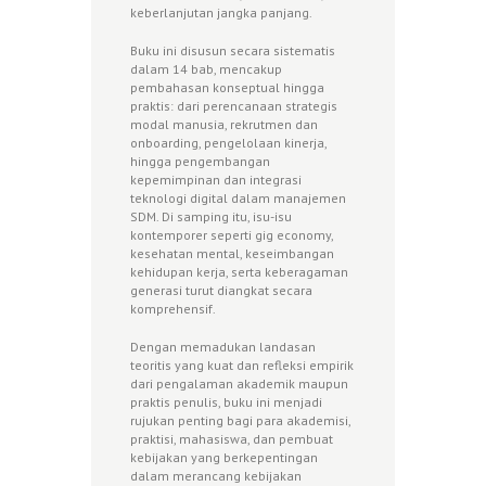
keberlanjutan jangka panjang.
Buku ini disusun secara sistematis
dalam 14 bab, mencakup
pembahasan konseptual hingga
praktis: dari perencanaan strategis
modal manusia, rekrutmen dan
onboarding, pengelolaan kinerja,
hingga pengembangan
kepemimpinan dan integrasi
teknologi digital dalam manajemen
SDM. Di samping itu, isu-isu
kontemporer seperti gig economy,
kesehatan mental, keseimbangan
kehidupan kerja, serta keberagaman
generasi turut diangkat secara
komprehensif.
Dengan memadukan landasan
teoritis yang kuat dan refleksi empirik
dari pengalaman akademik maupun
praktis penulis, buku ini menjadi
rujukan penting bagi para akademisi,
praktisi, mahasiswa, dan pembuat
kebijakan yang berkepentingan
dalam merancang kebijakan