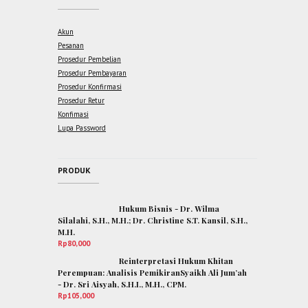
Akun
Pesanan
Prosedur Pembelian
Prosedur Pembayaran
Prosedur Konfirmasi
Prosedur Retur
Konfimasi
Lupa Password
PRODUK
Hukum Bisnis - Dr. Wilma
Silalahi, S.H., M.H.; Dr. Christine S.T. Kansil, S.H.,
M.H.
Rp
80,000
Reinterpretasi Hukum Khitan
Perempuan: Analisis PemikiranSyaikh Ali Jum’ah
- Dr. Sri Aisyah, S.H.I., M.H., CPM.
Rp
105,000