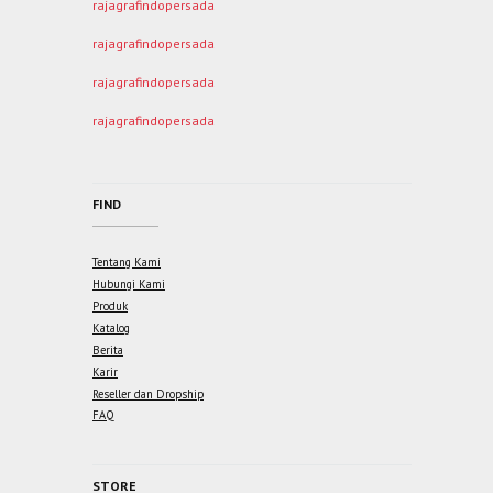
rajagrafindopersada
rajagrafindopersada
rajagrafindopersada
rajagrafindopersada
FIND
Tentang Kami
Hubungi Kami
Produk
Katalog
Berita
Karir
Reseller dan Dropship
FAQ
STORE