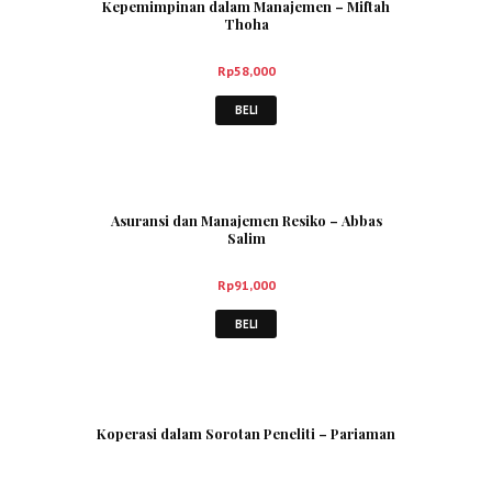
Kepemimpinan dalam Manajemen – Miftah
Thoha
Rp
58,000
BELI
Asuransi dan Manajemen Resiko – Abbas
Salim
Rp
91,000
BELI
Koperasi dalam Sorotan Peneliti – Pariaman