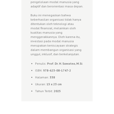
pengelolaan modal manusia yang
adaptif dan berorientasi masa depan.
Buku ini menegaskan bahwa
keberhasilan organisasi tidak hanya
ditentukan oleh teknologi atau
modal finansial, melainkan oleh
kualitas manusia yang
menggerakkannya. Oleh karena itu,
investasi pada modal manusia
merupakan keniscayaan strategis
dalam membangun organisasi yang
unggul, inklusif, dan berkelanjutan.
Penulis:
Prof. Dr. H. Suwatno, M.Si
.
ISBN:
978-623-08-1747-2
Halaman:
338
Ukuran:
1
5 x 23 cm
Tahun Terbit:
2025