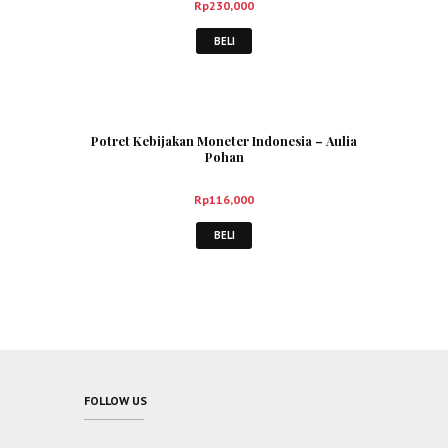
Rp
230,000
BELI
Potret Kebijakan Moneter Indonesia – Aulia
Pohan
Rp
116,000
BELI
FOLLOW US