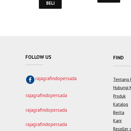
BELI
FOLLOW US
FIND
rajagrafindopersada
Tentang 
Hubungi 
rajagrafindopersada
Produk
Katalog
rajagrafindopersada
Berita
Karir
rajagrafindopersada
Reseller 