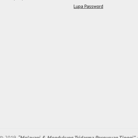
Lupa Password
a © 2019
“Melayani & Mendukung Tridarma Perguruan Tinggi”