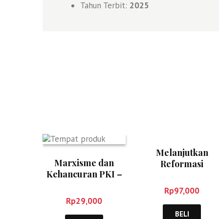
Tahun Terbit:
2025
Melanjutkan
Marxisme dan
Reformasi
Kehancuran PKI –
Membangun – A
Dirgantara
Fatwa
Rp
97,000
Wicaksono
Rp
29,000
BELI