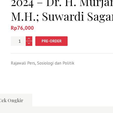
2024 – Dr. H. Murjani
M.H.; Suwardi Saga
Rp
76,000
Jumlah
PRE-ORDER
Rajawali Pers
,
Sosiologi dan Politik
Cek Ongkir