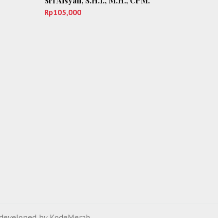
Sri Aisyah, S.H.I., M.H., CPM.
Rp
105,000
developed by
KodeMerah