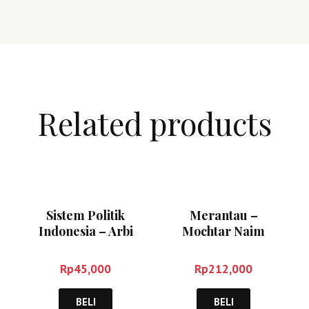
Related products
Sistem Politik
Merantau –
Indonesia – Arbi
Mochtar Naim
M
Sanit
Rp
45,000
Rp
212,000
BELI
BELI