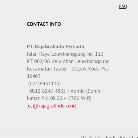
FAQ
CONTACT INFO
PT. RajaGrafindo Persada
Jalan Raya Leuwinanggung no. 112
RT 002/06 Kelurahan Leuwinanggung
Kecamatan Tapos – Depok Kode Pos
16463
(021)84311162
0812-8247-4885 / Admin (Senin –
Jumat Pkl 08.00 – 17.00 WIB)
cs@rajagrafindo.co.id
PT. RajaGrafindo Persad