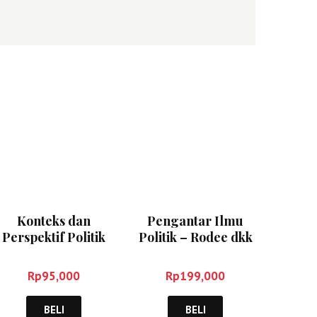
Konteks dan
Pengantar Ilmu
Perspektif Politik
Politik – Rodee dkk
Terkait Hukum
Humaniter
Rp
95,000
Rp
199,000
Internasional
Kontemporer –
BELI
BELI