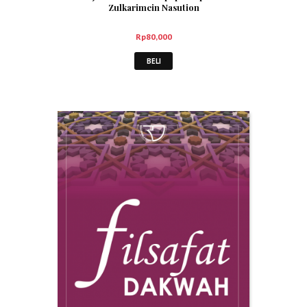
Zulkarimein Nasution
Rp
80,000
BELI