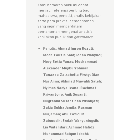
Kami berharap buku ini dapat
menjadi referensi penting bagi
mahasiswa, peneliti, analis kebijakan
serta para praktisi pemerintahan
yang ingin memperdalam
pemahaman mengenai analisis
kebijakan publik dan
governance
.
Penulis:
Ahmad Imron Rozuli;
Moch. Fauzie Said; Johan Wahyudi;
Novy Setia Yunas; Mochammad
Alexander Mujiburrohman;
Tanazza Zalsabella Firsty; Dian
Nur Anna; Akhmad Muwafik Saleh;
Nyimas Nadya Izana; Rachmat
Kriyantono; Anik Susanti;
Nugrahini Susantinah Wisnujati;
Zakia Sukha Jamila; Rusman
Nurjaman; Abu Tazid; M.
Zainuddin; Endah Wahyuningsih;
Lia Wulandari; Achmad Hafidz;
Muhammad Baiqun Isbahi;