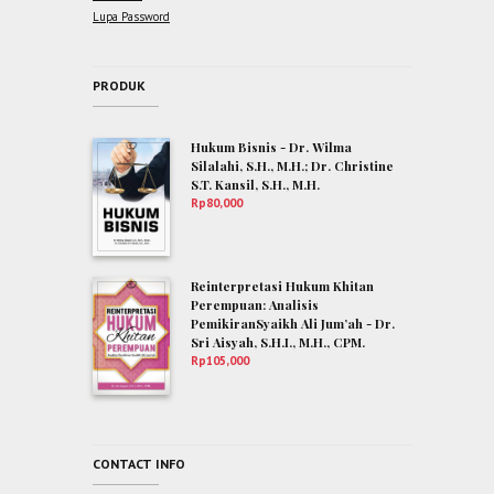
Lupa Password
PRODUK
Hukum Bisnis - Dr. Wilma
Silalahi, S.H., M.H.; Dr. Christine
S.T. Kansil, S.H., M.H.
Rp
80,000
Reinterpretasi Hukum Khitan
Perempuan: Analisis
PemikiranSyaikh Ali Jum’ah - Dr.
Sri Aisyah, S.H.I., M.H., CPM.
Rp
105,000
CONTACT INFO