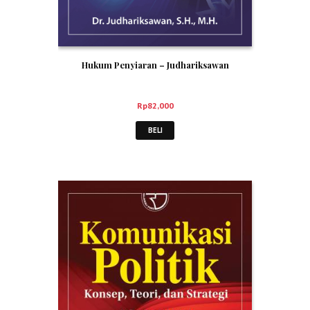
Hukum Penyiaran – Judhariksawan
Rp
82,000
BELI