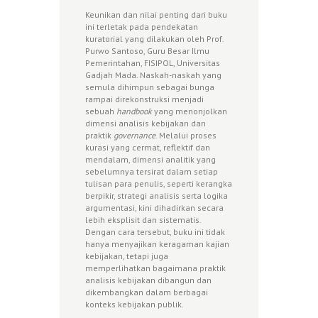
Keunikan dan nilai penting dari buku
ini terletak pada pendekatan
kuratorial yang dilakukan oleh Prof.
Purwo Santoso, Guru Besar Ilmu
Pemerintahan, FISIPOL, Universitas
Gadjah Mada. Naskah-naskah yang
semula dihimpun sebagai bunga
rampai direkonstruksi menjadi
sebuah
handbook
yang menonjolkan
dimensi analisis kebijakan dan
praktik
governance
. Melalui proses
kurasi yang cermat, reflektif dan
mendalam, dimensi analitik yang
sebelumnya tersirat dalam setiap
tulisan para penulis, seperti kerangka
berpikir, strategi analisis serta logika
argumentasi, kini dihadirkan secara
lebih eksplisit dan sistematis.
Dengan cara tersebut, buku ini tidak
hanya menyajikan keragaman kajian
kebijakan, tetapi juga
memperlihatkan bagaimana praktik
analisis kebijakan dibangun dan
dikembangkan dalam berbagai
konteks kebijakan publik.