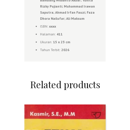
Bambang Widianto Akbar; Yunita
Rizky Pujianti; Muhammad Irawan
Saputra; Ahmad Irfan Fauzi; Faza
Dhora Nailufar; Ali Maksum
ISBN:
xxxx
Halaman:
411
Ukuran:
15 x 23 cm
Tahun Terbit:
2026
Related products