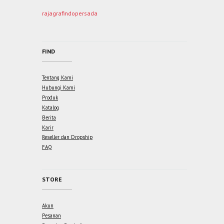
rajagrafindopersada
FIND
Tentang Kami
Hubungi Kami
Produk
Katalog
Berita
Karir
Reseller dan Dropship
FAQ
STORE
Akun
Pesanan