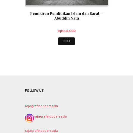
Pemikiran Pendidikan Islam dan Barat –
Abuddin Nata
Rp
116,000
BELI
FOLLOW US
rajagrafindopersada
rajagrafindopersada
rajagrafindopersada