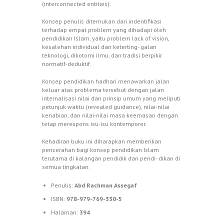
(interconnected entities).
Konsep penulis ditemukan dari indentifikasi
terhadap empat problem yang dihadapi oleh
pendidikan Islam, yaitu problem lack of vision,
kesalehan individual dan keterting- galan
teknologi, dikotomi ilmu, dan tradisi berpikir
normatif-deduktif.
Konsep pendidikan hadhari menawarkan jalan
keluar atas problema tersebut dengan jalan
internalisasi nilai dan prinsip umum yang meliputi
petunjuk waktu (revealed guidance), nilai-nilai
kenabian, dan nilai-nilai masa keemasan dengan
tetap merespons isu-isu kontemporer.
Kehadiran buku ini diharapkan memberikan
pencerahan bagi konsep pendidikan Islam
terutama di kalangan pendidik dan pendi- dikan di
semua tingkatan.
Penulis:
Abd Rachman Assegaf
ISBN:
978-979-769-330-5
Halaman:
394