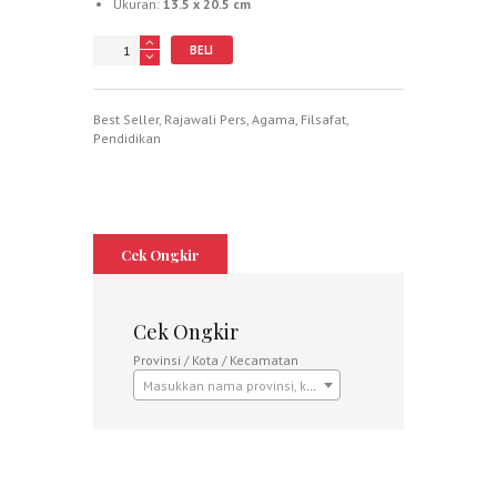
Ukuran:
13.5 x 20.5 cm
Jumlah
BELI
Best Seller
,
Rajawali Pers
,
Agama
,
Filsafat
,
Pendidikan
Cek Ongkir
Cek Ongkir
Provinsi / Kota / Kecamatan
Masukkan nama provinsi, kota atau kecamatan