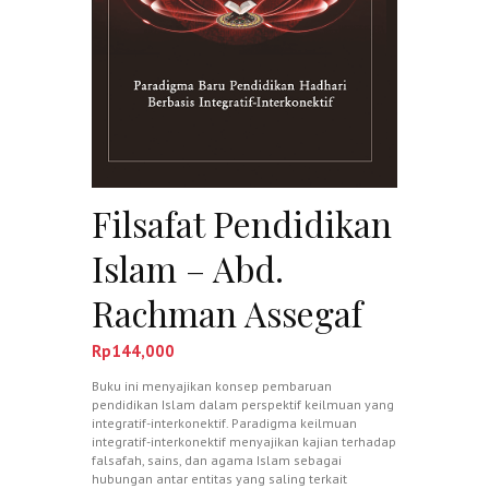
Filsafat Pendidikan
Islam – Abd.
Rachman Assegaf
Rp
144,000
Buku ini menyajikan konsep pembaruan
pendidikan Islam dalam perspektif keilmuan yang
integratif-interkonektif. Paradigma keilmuan
integratif-interkonektif menyajikan kajian terhadap
falsafah, sains, dan agama Islam sebagai
hubungan antar entitas yang saling terkait