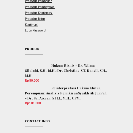
Prosedur Pembelian
Prosedur Pembayaran
Prosedur Konfirmasi
Prosedur Retur
Konfimasi
Lupa Password
PRODUK
Hukum Bisnis - Dr. Wilma
Silalahi, S.H., M.H.; Dr. Christine S.T. Kansil, S.H.,
M.H.
Rp
80,000
Reinterpretasi Hukum Khitan
Perempuan: Analisis PemikiranSyaikh Ali Jum’ah
- Dr. Sri Aisyah, S.H.I., M.H., CPM.
Rp
105,000
CONTACT INFO