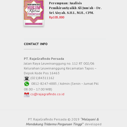
Perempuan: Analisis
PemikiranSyaikh Ali Jum’ah - Dr.
Sri Aisyah, S.H.I., M.H., CPM.
Rp
105,000
CONTACT INFO
PT. RajaGrafindo Persada
Jalan Raya Leuwinanggung no. 112 RT 002/06
Kelurahan Leuwinanggung Kecamatan Tapos –
Depok Kode Pos 16463
(021)84311162
0812-8247-4885 / Admin (Senin – Jumat Pkl
08.00 – 17.00 WIB)
cs@rajagrafindo.co.id
PT. RajaGrafindo Persada © 2019
“Melayani &
Mendukung Tridarma Perguruan Tinggi”
developed