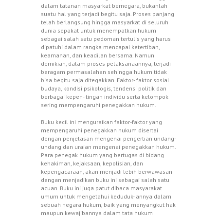
dalam tatanan masyarkat bernegara, bukanlah
suatu hal yang terjadi begitu saja. Proses panjang
telah berlangsung hingga masyarkat di seluruh
dunia sepakat untuk menempatkan hukum
sebagai salah satu pedoman tertulis yang harus
dipatuhi dalam rangka mencapai ketertiban,
keamanan, dan keadilan bersama. Namun
demikian, dalam proses pelaksanaannya, terjadi
beragam permasalahan sehingga hukum tidak
bisa begitu saja ditegakkan. Faktor- faktor sosial
budaya, kondisi psikologis, tendensi politik dan
berbagai kepen- tingan individu serta kelompok
sering mempengaruhi penegakkan hukum.
Buku kecil ini menguraikan faktor-faktor yang
mempengaruhi penegakkan hukum disertai
dengan penjelasan mengenai pengertian undang-
undang dan uraian mengenai penegakkan hukum.
Para penegak hukum yang bertugas di bidang
kehakiman, kejaksaan, kepolisian, dan
kepengacaraan, akan menjadi lebih berwawasan
dengan menjadikan buku ini sebagai salah satu
acuan. Buku ini juga patut dibaca masyarakat
umum untuk mengetahui keduduk- annya dalam
sebuah negara hukum, baik yang menyangkut hak
maupun kewajibannya dalam tata hukum