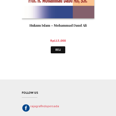
Hukum Islam – Mohammad Daud Ali
Rp
115,000
BELI
FOLLOW US
rajagrafindopersada