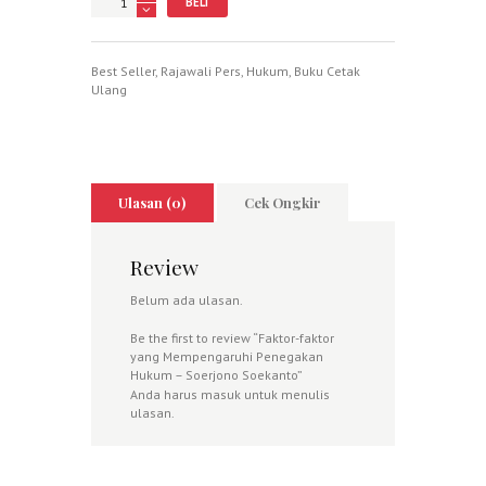
BELI
Best Seller
,
Rajawali Pers
,
Hukum
,
Buku Cetak
Ulang
Ulasan (0)
Cek Ongkir
Review
Belum ada ulasan.
Be the first to review “Faktor-faktor
yang Mempengaruhi Penegakan
Hukum – Soerjono Soekanto”
Anda harus
masuk
untuk menulis
ulasan.