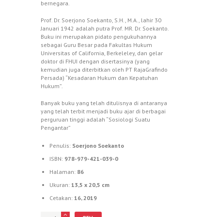
bernegara.
Prof. Dr. Soerjono Soekanto, S.H., M.A., lahir 30
Januari 1942 adalah putra Prof. MR. Dr. Soekanto.
Buku ini merupakan pidato pengukuhannya
sebagai Guru Besar pada Fakultas Hukum
Universitas of California, Berkeleley, dan gelar
doktor di FHUI dengan disertasinya (yang
kemudian juga diterbitkan oleh PT RajaGrafindo
Persada) “Kesadaran Hukum dan Kepatuhan
Hukum”.
Banyak buku yang telah ditulisnya di antaranya
yang telah terbit menjadi buku ajar di berbagai
perguruan tinggi adalah “Sosiologi Suatu
Pengantar”
Penulis:
Soerjono Soekanto
ISBN:
978-979-421-039-0
Halaman:
86
Ukuran:
13,5 x 20,5 cm
Cetakan:
16, 2019
Jumlah