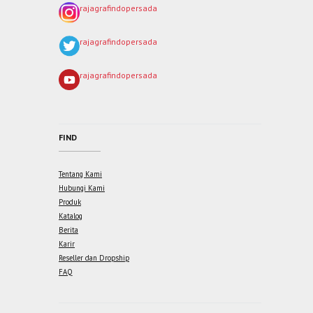
rajagrafindopersada
rajagrafindopersada
rajagrafindopersada
FIND
Tentang Kami
Hubungi Kami
Produk
Katalog
Berita
Karir
Reseller dan Dropship
FAQ