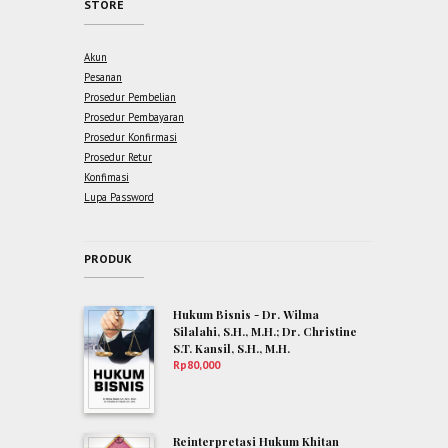
STORE
Akun
Pesanan
Prosedur Pembelian
Prosedur Pembayaran
Prosedur Konfirmasi
Prosedur Retur
Konfimasi
Lupa Password
PRODUK
Hukum Bisnis - Dr. Wilma
Silalahi, S.H., M.H.; Dr. Christine
S.T. Kansil, S.H., M.H.
Rp
80,000
Reinterpretasi Hukum Khitan