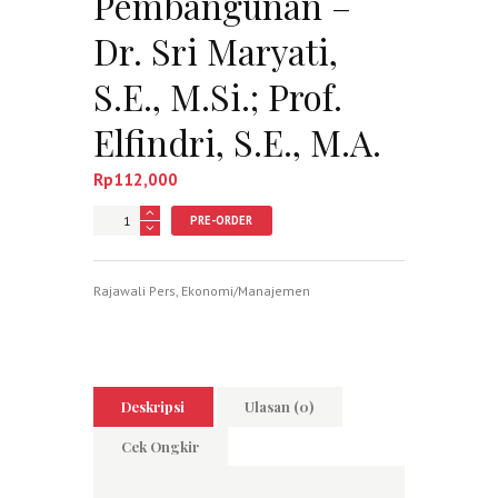
Pembangunan –
Dr. Sri Maryati,
S.E., M.Si.; Prof.
Elfindri, S.E., M.A.
Rp
112,000
Jumlah
PRE-ORDER
Rajawali Pers
,
Ekonomi/Manajemen
Deskripsi
Ulasan (0)
Cek Ongkir