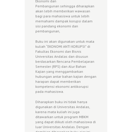
Ekonomi dan
Pembangunan sehingga diharapkan
akan lebih memberikan wawasan
bagi para mahasiswa untuk lebih
memahami dampak korupsi dalam
sisi pandang ekonomi dan
pembangunan,
Buku ini akan digunakan untuk mata
kuliah “EKONOMI ANTI KORUPSI” di
Fakultas Ekonomi dan Bisnis
Universitas Andalas dan disusun
berdasarkan Rencana Pembelajaran
Semester (RPS) dan Alur Bahan
Kajian yang menggambarkan
hubungan antar bahan kajian dengan
harapan dapat memberikan
kompetensi ekonomi antikorupsi
pada mahasiswa.
Diharapkan buku ini tidak hanya
digunakan di Universitas Andalas,
karena mata kuliah ini juga
ditawarkan untuk program MBKM
yang dapat diikuti oleh mahasiswa di
luar Universitas Andalas. Dengan
demikian diharapkan buku ajar ini