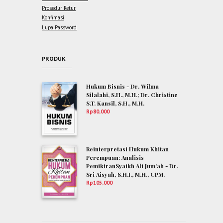
Prosedur Retur
Konfimasi
Lupa Password
PRODUK
Hukum Bisnis - Dr. Wilma
Silalahi, S.H., M.H.; Dr. Christine
S.T. Kansil, S.H., M.H.
Rp
80,000
Reinterpretasi Hukum Khitan
Perempuan: Analisis
PemikiranSyaikh Ali Jum’ah - Dr.
Sri Aisyah, S.H.I., M.H., CPM.
Rp
105,000