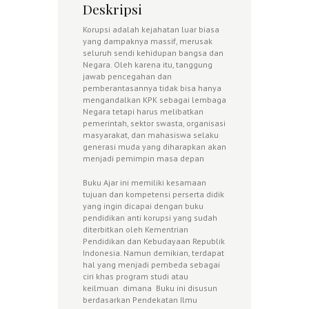
Deskripsi
Korupsi adalah kejahatan luar biasa
yang dampaknya massif, merusak
seluruh sendi kehidupan bangsa dan
Negara. Oleh karena itu, tanggung
jawab pencegahan dan
pemberantasannya tidak bisa hanya
mengandalkan KPK sebagai lembaga
Negara tetapi harus melibatkan
pemerintah, sektor swasta, organisasi
masyarakat, dan mahasiswa selaku
generasi muda yang diharapkan akan
menjadi pemimpin masa depan
Buku Ajar ini memiliki kesamaan
tujuan dan kompetensi perserta didik
yang ingin dicapai dengan buku
pendidikan anti korupsi yang sudah
diterbitkan oleh Kementrian
Pendidikan dan Kebudayaan Republik
Indonesia. Namun demikian, terdapat
hal yang menjadi pembeda sebagai
ciri khas program studi atau
keilmuan dimana Buku ini disusun
berdasarkan Pendekatan Ilmu