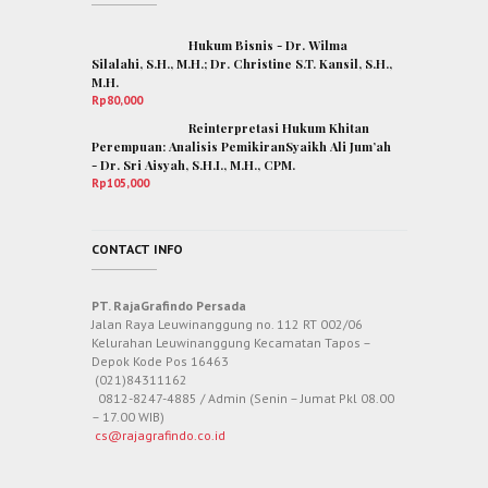
Hukum Bisnis - Dr. Wilma
Silalahi, S.H., M.H.; Dr. Christine S.T. Kansil, S.H.,
M.H.
Rp
80,000
Reinterpretasi Hukum Khitan
Perempuan: Analisis PemikiranSyaikh Ali Jum’ah
- Dr. Sri Aisyah, S.H.I., M.H., CPM.
Rp
105,000
CONTACT INFO
PT. RajaGrafindo Persada
Jalan Raya Leuwinanggung no. 112 RT 002/06
Kelurahan Leuwinanggung Kecamatan Tapos –
Depok Kode Pos 16463
(021)84311162
0812-8247-4885 / Admin (Senin – Jumat Pkl 08.00
– 17.00 WIB)
cs@rajagrafindo.co.id