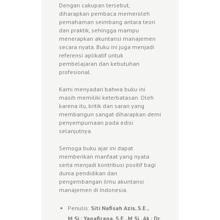
Dengan cakupan tersebut,
diharapkan pembaca memeroleh
pemahaman seimbang antara teori
dan praktik, sehingga mampu
menerapkan akuntansi manajemen
secara nyata. Buku ini juga menjadi
referensi aplikatif untuk
pembelajaran dan kebutuhan
profesional.
Kami menyadari bahwa buku ini
masih memiliki keterbatasan. Oleh
karena itu, kritik dan saran yang
membangun sangat diharapkan demi
penyempurnaan pada edisi
selanjutnya.
Semoga buku ajar ini dapat
memberikan manfaat yang nyata
serta menjadi kontribusi positif bagi
dunia pendidikan dan
pengembangan ilmu akuntansi
manajemen di Indonesia.
Penulis:
Siti Nafisah Azis, S.E.,
M.Si.; Yanafirana, S.E., M.Si., Ak.; Dr.