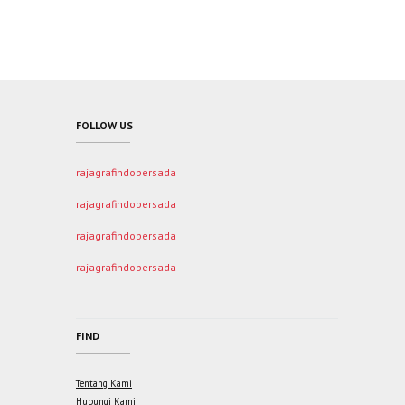
FOLLOW US
rajagrafindopersada
rajagrafindopersada
rajagrafindopersada
rajagrafindopersada
FIND
Tentang Kami
Hubungi Kami