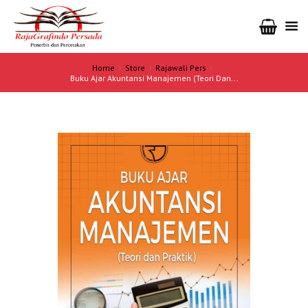
Home
Store
Rajawali Pers
Buku Ajar Akuntansi Manajemen (Teori Dan...