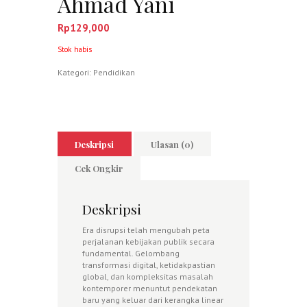
Ahmad Yani
Rp
129,000
Stok habis
Kategori:
Pendidikan
Deskripsi
Ulasan (0)
Cek Ongkir
Deskripsi
Era disrupsi telah mengubah peta
perjalanan kebijakan publik secara
fundamental. Gelombang
transformasi digital, ketidakpastian
global, dan kompleksitas masalah
kontemporer menuntut pendekatan
baru yang keluar dari kerangka linear