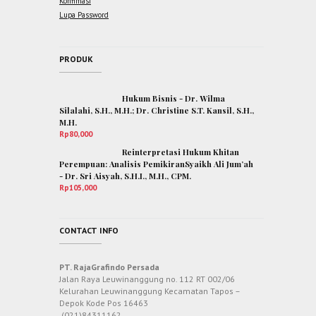
Konfimasi
Lupa Password
PRODUK
Hukum Bisnis - Dr. Wilma
Silalahi, S.H., M.H.; Dr. Christine S.T. Kansil, S.H.,
M.H.
Rp
80,000
Reinterpretasi Hukum Khitan
Perempuan: Analisis PemikiranSyaikh Ali Jum’ah
- Dr. Sri Aisyah, S.H.I., M.H., CPM.
Rp
105,000
CONTACT INFO
PT. RajaGrafindo Persada
Jalan Raya Leuwinanggung no. 112 RT 002/06
Kelurahan Leuwinanggung Kecamatan Tapos –
Depok Kode Pos 16463
(021)84311162