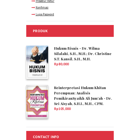
Prosedur Retur
Konfimasi
Lupa Password
PRODUK
Hukum Bisnis - Dr. Wilma
Silalahi, S.H., M.H.; Dr. Christine
S.T. Kansil, S.H., M.H.
Rp
80,000
Reinterpretasi Hukum Khitan
Perempuan: Analisis
PemikiranSyaikh Ali Jum’ah - Dr.
Sri Aisyah, S.H.I., M.H., CPM.
Rp
105,000
CONTACT INFO