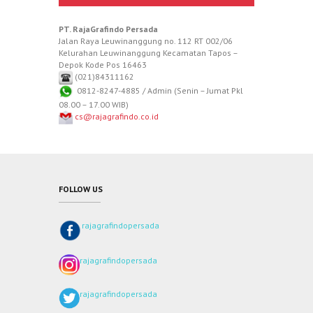
PT. RajaGrafindo Persada
Jalan Raya Leuwinanggung no. 112 RT 002/06
Kelurahan Leuwinanggung Kecamatan Tapos –
Depok Kode Pos 16463
(021)84311162
0812-8247-4885 / Admin (Senin – Jumat Pkl
08.00 – 17.00 WIB)
cs@rajagrafindo.co.id
FOLLOW US
rajagrafindopersada
rajagrafindopersada
rajagrafindopersada