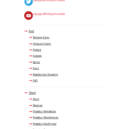
rajagrafindopersada
find
Tentang Kami
Hubungi Kami
Produk
Katalog
Berita
Karir
Reseller dan Dropship
FAQ
Store
Akun
Pesanan
Prosedur Pembelian
Prosedur Pembayaran
Prosedur Konfirmasi