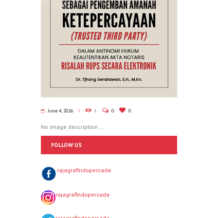
June 4, 2026
1
0
0
No image description ...
FOLLOW US
rajagrafindopersada
rajagrafindopersada
rajagrafindopersada