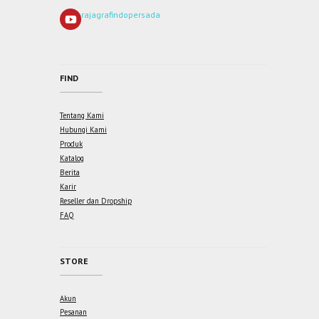
rajagrafindopersada
FIND
Tentang Kami
Hubungi Kami
Produk
Katalog
Berita
Karir
Reseller dan Dropship
FAQ
STORE
Akun
Pesanan