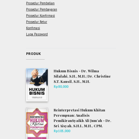
Prosedur Pembelian
Prosedur Pembayaran
Prosedur Konfirmasi
Prosedur Retur
Konfimasi
Lupa Password
PRODUK
Hukum Bisnis - Dr. Wilma
Silalahi, S.H., M.H.; Dr. Christine
S.T. Kansil, S.H., M.H.
Rp
80,000
Reinterpretasi Hukum Khitan
Perempuan: Analisis
PemikiranSyaikh Ali Jum’ah - Dr.
Sri Aisyah, S.H.I., M.H., CPM.
Rp
105,000