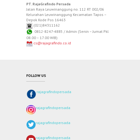
PT. RajaGrafindo Persada
Jalan Raya Leuwinanggung no. 112 RT 002/06
Kelurahan Leuwinanggung Kecamatan Tapos –
Depok Kode Pos 16463
(021)84311162
0812-8247-4885 / Admin (Senin – Jumat Pkl
08.00 – 17.00 WIB)
cs@rajagrafindo.co.id
FOLLOW US
rajagrafindopersada
rajagrafindopersada
rajagrafindopersada
rajagrafindopersada