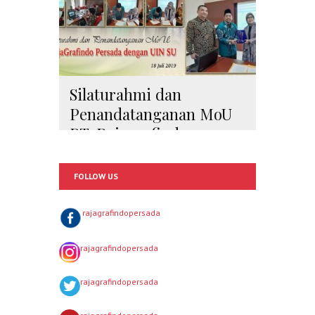
Silaturahmi dan
Penandatanganan MoU
PT. Rajagrafindo
Persada dengan UINSU
Tahun 2019
FOLLOW US
rajagrafindopersada
rajagrafindopersada
rajagrafindopersada