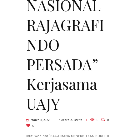
NASIONAL
RAJAGRAFI
NDO
PERSADA”
Kerjasama
UAJY
March 8, 2022
in
Acara & Berita
1
0
0
Ikuti Webinar “BAGAIMANA MENERBITKAN BUKU DI