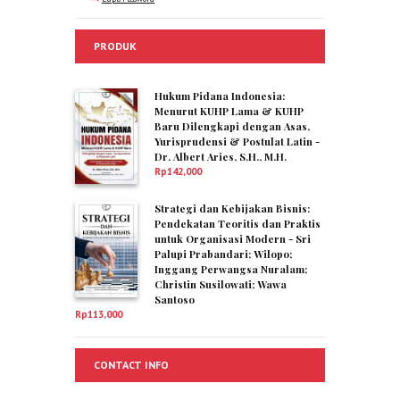
PRODUK
Hukum Pidana Indonesia:
Menurut KUHP Lama & KUHP
Baru Dilengkapi dengan Asas,
Yurisprudensi & Postulat Latin -
Dr. Albert Aries, S.H., M.H.
Rp
142,000
Strategi dan Kebijakan Bisnis:
Pendekatan Teoritis dan Praktis
untuk Organisasi Modern - Sri
Palupi Prabandari; Wilopo;
Inggang Perwangsa Nuralam;
Christin Susilowati; Wawa
Santoso
Rp
113,000
CONTACT INFO