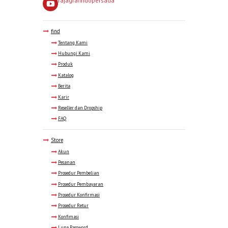
rajagrafindopersada
find
Tentang Kami
Hubungi Kami
Produk
Katalog
Berita
Karir
Reseller dan Dropship
FAQ
Store
Akun
Pesanan
Prosedur Pembelian
Prosedur Pembayaran
Prosedur Konfirmasi
Prosedur Retur
Konfimasi
Lupa Password