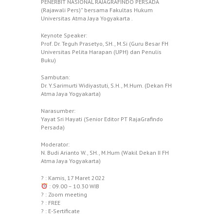
PENERBIT NASIONAL RAJAGRAFINDO PERSADA
(Rajawali Pers)” bersama Fakultas Hukum
Universitas Atma Jaya Yogyakarta .
Keynote Speaker:
Prof. Dr. Teguh Prasetyo, SH., M.Si (Guru Besar FH
Universitas Pelita Harapan (UPH) dan Penulis
Buku)
Sambutan:
Dr. Y.Sarimurti Widiyastuti, S.H., M.Hum. (Dekan FH
Atma Jaya Yogyakarta)
Narasumber:
Yayat Sri Hayati (Senior Editor PT RajaGrafindo
Persada)
Moderator:
N. Budi Arianto W., SH., M.Hum (Wakil Dekan II FH
Atma Jaya Yogyakarta)
? : Kamis, 17 Maret 2022
: 09.00 – 10.30 WIB
? : Zoom meeting
? : FREE
? : E-Sertificate