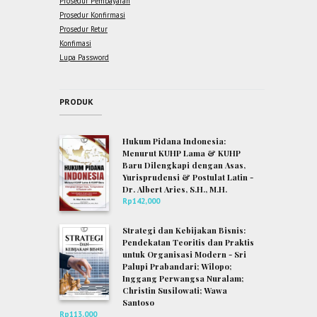
Prosedur Pembayaran
Prosedur Konfirmasi
Prosedur Retur
Konfimasi
Lupa Password
PRODUK
Hukum Pidana Indonesia:
Menurut KUHP Lama & KUHP
Baru Dilengkapi dengan Asas,
Yurisprudensi & Postulat Latin -
Dr. Albert Aries, S.H., M.H.
Rp
142,000
Strategi dan Kebijakan Bisnis:
Pendekatan Teoritis dan Praktis
untuk Organisasi Modern - Sri
Palupi Prabandari; Wilopo;
Inggang Perwangsa Nuralam;
Christin Susilowati; Wawa
Santoso
Rp
113,000