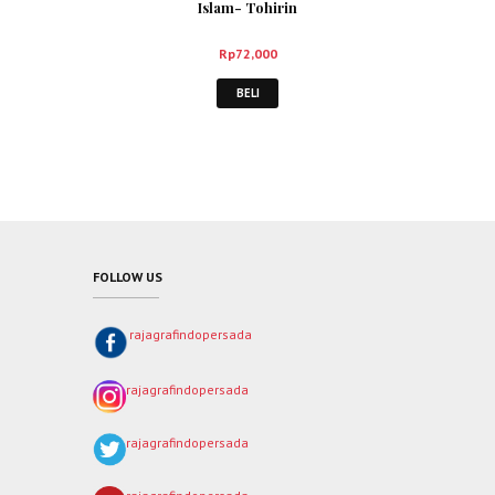
Islam- Tohirin
Rp
72,000
BELI
FOLLOW US
rajagrafindopersada
rajagrafindopersada
rajagrafindopersada