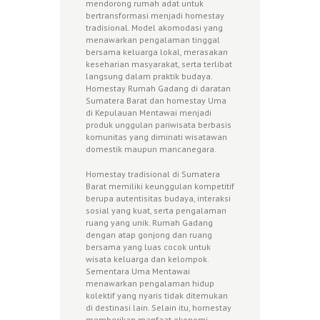
mendorong rumah adat untuk
bertransformasi menjadi homestay
tradisional. Model akomodasi yang
menawarkan pengalaman tinggal
bersama keluarga lokal, merasakan
keseharian masyarakat, serta terlibat
langsung dalam praktik budaya.
Homestay Rumah Gadang di daratan
Sumatera Barat dan homestay Uma
di Kepulauan Mentawai menjadi
produk unggulan pariwisata berbasis
komunitas yang diminati wisatawan
domestik maupun mancanegara.
Homestay tradisional di Sumatera
Barat memiliki keunggulan kompetitif
berupa autentisitas budaya, interaksi
sosial yang kuat, serta pengalaman
ruang yang unik. Rumah Gadang
dengan atap gonjong dan ruang
bersama yang luas cocok untuk
wisata keluarga dan kelompok.
Sementara Uma Mentawai
menawarkan pengalaman hidup
kolektif yang nyaris tidak ditemukan
di destinasi lain. Selain itu, homestay
memberikan manfaat ekonomi