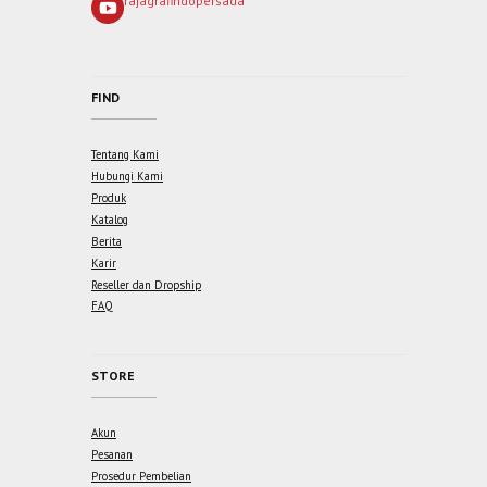
rajagrafindopersada
FIND
Tentang Kami
Hubungi Kami
Produk
Katalog
Berita
Karir
Reseller dan Dropship
FAQ
STORE
Akun
Pesanan
Prosedur Pembelian