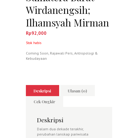
Wirdanengsih;
Ilhamsyah Mirman
Rp
92,000
Stok habis
Coming Soon
,
Rajawali Pers
,
Antropologi &
Kebudayaan
Deskripsi
Ulasan (0)
Cek Ongkir
Deskripsi
Dalam dua dekade terakhir,
perubahan lanskap pariwisata