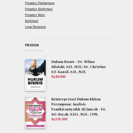
Prosedur Pembayaran
Prosedur Konfirmasi
Prosedur Retur
Konfimasi
Lupa Password
PRODUK
Hukum Bisnis - Dr. Wilma
Silalahi, S.H., M.H.; Dr. Christine
S.T. Kansil, S.H., M.H.
Rp
80,000
Reinterpretasi Hukum Khitan
Perempuan: Analisis
PemikiranSyaikh Ali Jum’ah - Dr.
Sri Aisyah, S.H.I., M.H., CPM.
Rp
105,000