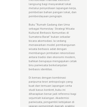
langsung bagi masyarakat lokal
melalui penyediaan lapangan kerja,
pembelian bahan pangan lokal, dan
pemberdayaan pengrajin.
Buku “Rumah Gadang dan Uma
sebagai Homestay: Strategi Wisata
Kultural Berbasis Komunitas di
Sumatera Barat” bukan sekadar
bicara akomodasi. Ia sedang
menawarkan model pembangunan
wisata berbasis adat dengan
membangun jembatan rekonsiliasi
antara tradisi dan ekonomi modern,
bahkan berupaya mengajukan cetak
biru pariwisata berkelanjutan
berbasis identitas.
Di kemas dengan kombinasi
paripurna teori antropologis yang
kuat dan temuan lapangan serta
studi kasus konkret, buku ini
diharapkan benar jadi referensi bagi
sejumlah kalangan. Akademisi
pariwisata, pengambil kebijakan di
jajaran pemerintah daerah, praktisi