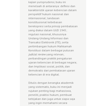
kajian yurisprudensi, buku ini
menelaah di antaranya: definisi dan
karakteristik ujaran kebencian dalam
perspektif hukum nasional dan
internasional; landasan
konstitusional kebebasan
berekspresi serta prinsip pembatasan
yang diakui dalam UUD 1945;
regulasi nasional, khususnya
Undang-Undang Informasi dan
Transaksi Elektronik (ITE), serta
pertimbangan hukum Mahkamah
Konstitusi dalam berbagai putusan
judicial review
yang relevan;
perbandingan praktik pengaturan
ujaran kebencian di berbagai negara;
dan Implikasi sosial, politik, dan
demokratis dari pembatasan ujaran
kebencian di era digital.
Ditulis dengan kerangka akademik
yang sistematis, buku ini menjadi
rujukan penting bagi mahasiswa,
peneliti, praktisi hukum, pembuat
kebijakan dan juga untuk siapa saja
yang ingin memahami secara