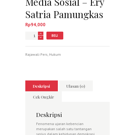
Media Sosial – Ery
Satria Pamungkas
Rp
94,000
Jumlah
BELI
Rajawali Pers
,
Hukum
Deskripsi
Ulasan (0)
Cek Ongkir
Deskripsi
Fenomena ujaran kebencian
merupakan salah satu tantangan
serius dalam kehidupan demokrasi