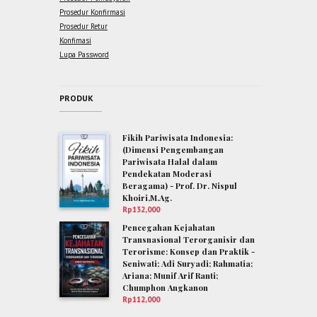
Prosedur Konfirmasi
Prosedur Retur
Konfimasi
Lupa Password
PRODUK
Fikih Pariwisata Indonesia:
(Dimensi Pengembangan
Pariwisata Halal dalam
Pendekatan Moderasi
Beragama) - Prof. Dr. Nispul
Khoiri,M.Ag.
Rp
132,000
Pencegahan Kejahatan
Transnasional Terorganisir dan
Terorisme: Konsep dan Praktik -
Seniwati; Adi Suryadi; Rahmatia;
Ariana; Munif Arif Ranti;
Chumphon Angkanon
Rp
112,000