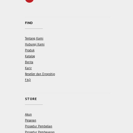
FIND
Tentang Kami
Hubungi Kami
Produk
Katalog
Berita
Karir
Reseller dan Dropship
FAQ
STORE
Akun
Pesanan
Prosedur Pembelian
Prosedur Pembayaran