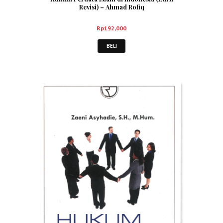
Revisi) – Ahmad Rofiq
Rp
192,000
BELI