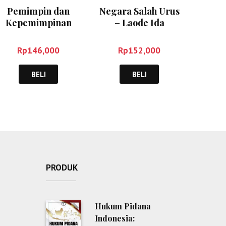
Pemimpin dan
Negara Salah Urus
Kepemimpinan
– Laode Ida
dalam Organisasi –
Veithzal Rivai
Rp
146,000
Rp
152,000
BELI
BELI
PRODUK
Hukum Pidana
Indonesia: