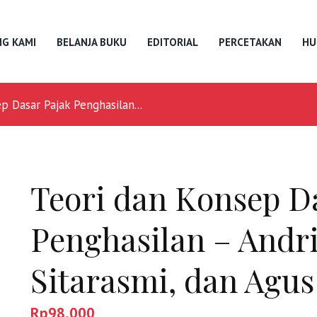
G KAMI
BELANJA BUKU
EDITORIAL
PERCETAKAN
HU
p Dasar Pajak Penghasilan...
Teori dan Konsep D
Penghasilan – Andr
Sitarasmi, dan Agus
Rp
98,000