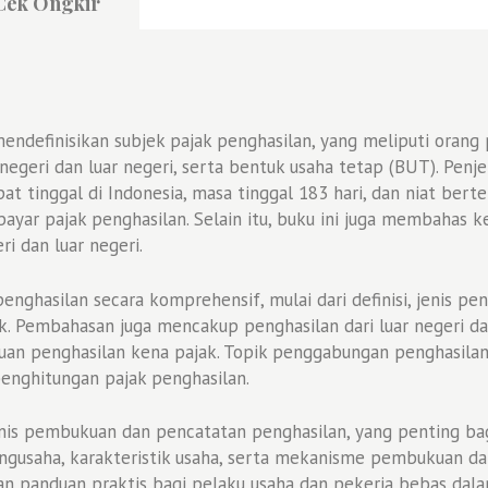
Cek Ongkir
definisikan subjek pajak penghasilan, yang meliputi orang pr
egeri dan luar negeri, serta bentuk usaha tetap (BUT). Penjel
pat tinggal di Indonesia, masa tinggal 183 hari, dan niat b
ar pajak penghasilan. Selain itu, buku ini juga membahas k
i dan luar negeri.
ghasilan secara komprehensif, mulai dari definisi, jenis pen
k. Pembahasan juga mencakup penghasilan dari luar negeri da
an penghasilan kena pajak. Topik penggabungan penghasilan 
nghitungan pajak penghasilan.
nis pembukuan dan pencatatan penghasilan, yang penting ba
pengusaha, karakteristik usaha, serta mekanisme pembukuan d
kan panduan praktis bagi pelaku usaha dan pekerja bebas dal