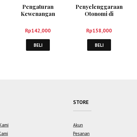
Pengaturan
Penyelenggaraan
Kewenangan
Otonomi di
Pemerintah dan
Indonesia – Haw
Pemerintah Daerah
Widjaya
Rp
142,000
Rp
158,000
– Azmi Fendri
BELI
BELI
STORE
Kami
Akun
Kami
Pesanan