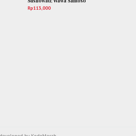
Susilowati; Wawa Santoso
Rp
113,000
developed by
KodeMerah