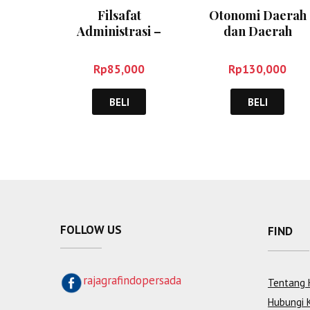
Filsafat
Otonomi Daerah
Administrasi –
dan Daerah
Faried Ali
Otonom – Haw
Widjaya
Rp
85,000
Rp
130,000
BELI
BELI
FOLLOW US
FIND
rajagrafindopersada
Tentang 
Hubungi 