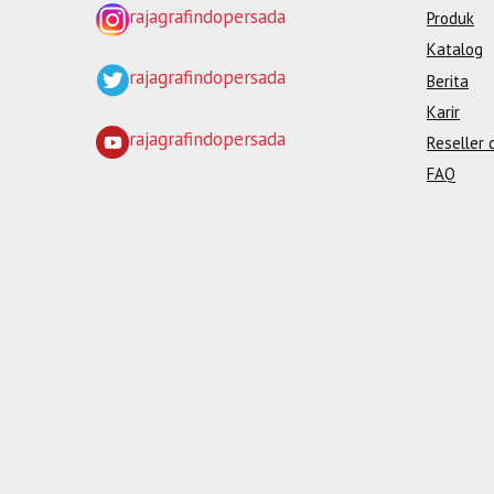
rajagrafindopersada
Produk
Katalog
rajagrafindopersada
Berita
Karir
rajagrafindopersada
Reseller 
FAQ