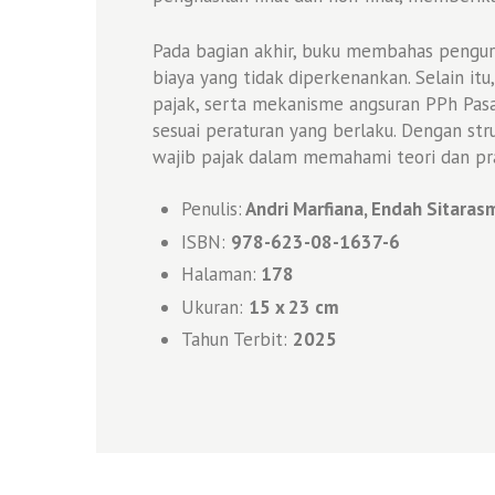
Pada bagian akhir, buku membahas penguran
biaya yang tidak diperkenankan. Selain it
pajak, serta mekanisme angsuran PPh Pas
sesuai peraturan yang berlaku. Dengan stru
wajib pajak dalam memahami teori dan prak
Penulis:
Andri Marfiana, Endah Sitaras
ISBN:
978-623-08-1637-6
Halaman:
178
Ukuran:
1
5 x 23 cm
Tahun Terbit:
2025