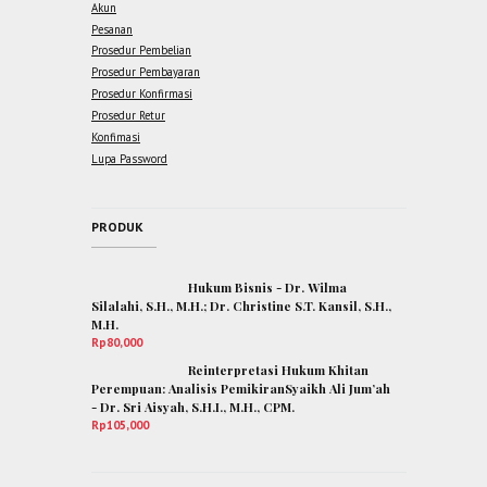
Akun
Pesanan
Prosedur Pembelian
Prosedur Pembayaran
Prosedur Konfirmasi
Prosedur Retur
Konfimasi
Lupa Password
PRODUK
Hukum Bisnis - Dr. Wilma
Silalahi, S.H., M.H.; Dr. Christine S.T. Kansil, S.H.,
M.H.
Rp
80,000
Reinterpretasi Hukum Khitan
Perempuan: Analisis PemikiranSyaikh Ali Jum’ah
- Dr. Sri Aisyah, S.H.I., M.H., CPM.
Rp
105,000