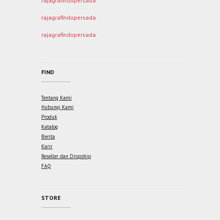
rajagrafindopersada
rajagrafindopersada
rajagrafindopersada
FIND
Tentang Kami
Hubungi Kami
Produk
Katalog
Berita
Karir
Reseller dan Dropship
FAQ
STORE