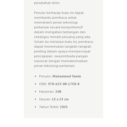
perubahan iklim.
Penulis berharap buku ini dapat
membantu pembaca untuk
memahami peran teknologi
pertanian secara komprehensif
dalam mengatasi tantangan dan
sekaligus meraih peluang yang ada.
Selain itu melalaui buku ini, pembaca
dapat menemukan langkah-langkah
penting dalam upaya mempercepat
pencapaian swasembada pangan
nasional dengan memaksimalkan
peran teknologi pertanian.
Penulis:
Muhammad Yamin
ISBN:
978-623-08-1758-8
Halaman:
208
Ukuran:
1
5 x 23 cm
Tahun Terbit:
2025