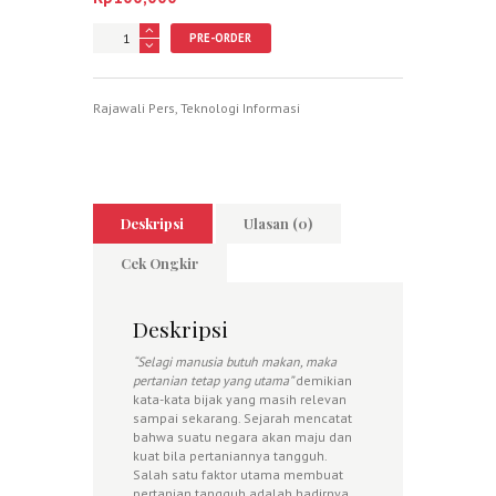
Jumlah
PRE-ORDER
Rajawali Pers
,
Teknologi Informasi
Deskripsi
Ulasan (0)
Cek Ongkir
Deskripsi
“Selagi manusia butuh makan, maka
pertanian tetap yang utama”
demikian
kata-kata bijak yang masih relevan
sampai sekarang. Sejarah mencatat
bahwa suatu negara akan maju dan
kuat bila pertaniannya tangguh.
Salah satu faktor utama membuat
pertanian tangguh adalah hadirnya