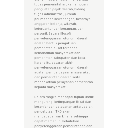
tugas pemerintahan, kemampuan
penguatan pajak daerah, bidang
tugas administrasi, jumlah
pelimpahan kewenangan, besarnya
anggaran belanja, wilayah,
ketergantungan keuangan, dan
personil. Secara filosofi,
penyelenggaraan otonomi daerah
adalah bentuk pengakuan
pemerintah pusat terhadap
kemandirian masyarakat dan
pemerintah kabupaten dan kota.
Karena itu, sasaran akhir
penyelenggaraan otonomi daerah
adalah pemberdayaan masyarakat
dan pemerintah daerah serta
mendekatkan pelayanan pemerintah
kepada masyarakat.
Dalam rangka mencapai tujuan untuk
mengurangi ketimpangan fiskal dan
kesenjangan pelayanan antardaerah,
pengelolaan TKD akan
mengedepankan kinerja sehingga
dapat memenuhi kebutuhan
penyelenggaraan pemerintahan dan