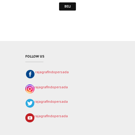
BELI
FOLLOW US
rajagrafindopersada
rajagrafindopersada
rajagrafindopersada
rajagrafindopersada