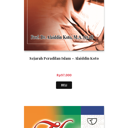
Sejarah Peradilan Islam – Alaiddin Koto
Rp
97,000
BELI