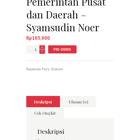
Pemerintah Pusat
dan Daerah –
Syamsudin Noer
Rp
105,000
Jumlah
PRE-ORDER
Rajawali Pers
,
Hukum
Deskripsi
Ulasan (0)
Cek Ongkir
Deskripsi