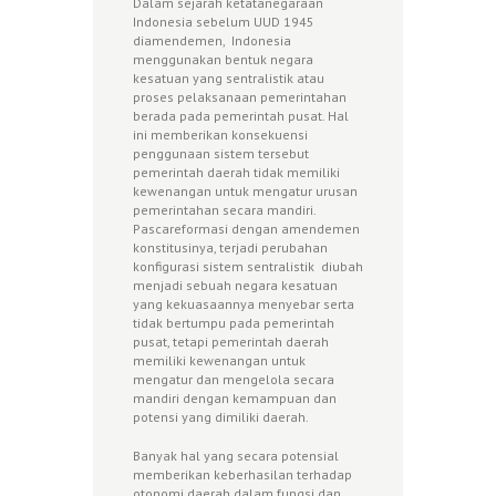
Dalam sejarah ketatanegaraan
Indonesia sebelum UUD 1945
diamendemen, Indonesia
menggunakan bentuk negara
kesatuan yang sentralistik atau
proses pelaksanaan pemerintahan
berada pada pemerintah pusat. Hal
ini memberikan konsekuensi
penggunaan sistem tersebut
pemerintah daerah tidak memiliki
kewenangan untuk mengatur urusan
pemerintahan secara mandiri.
Pascareformasi dengan amendemen
konstitusinya, terjadi perubahan
konfigurasi sistem sentralistik diubah
menjadi sebuah negara kesatuan
yang kekuasaannya menyebar serta
tidak bertumpu pada pemerintah
pusat, tetapi pemerintah daerah
memiliki kewenangan untuk
mengatur dan mengelola secara
mandiri dengan kemampuan dan
potensi yang dimiliki daerah.
Banyak hal yang secara potensial
memberikan keberhasilan terhadap
otonomi daerah dalam fungsi dan