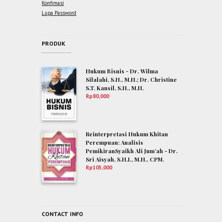
Konfimasi
Lupa Password
PRODUK
Hukum Bisnis - Dr. Wilma
Silalahi, S.H., M.H.; Dr. Christine
S.T. Kansil, S.H., M.H.
Rp
80,000
Reinterpretasi Hukum Khitan
Perempuan: Analisis
PemikiranSyaikh Ali Jum’ah - Dr.
Sri Aisyah, S.H.I., M.H., CPM.
Rp
105,000
CONTACT INFO