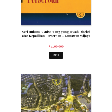
Seri Hukum Bisnis : Tanggung Jawab Direksi
atas Kepailitan Perseroan – Gunawan Wijaya
Rp
100,000
BELI