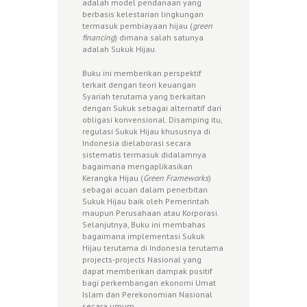
adalah model pendanaan yang
berbasis kelestarian lingkungan
termasuk pembiayaan hijau (
green
financing
) dimana salah satunya
adalah Sukuk Hijau.
Buku ini memberikan perspektif
terkait dengan teori keuangan
Syariah terutama yang berkaitan
dengan Sukuk sebagai alternatif dari
obligasi konvensional. Disamping itu,
regulasi Sukuk Hijau khususnya di
Indonesia dielaborasi secara
sistematis termasuk didalamnya
bagaimana mengaplikasikan
Kerangka Hijau (
Green Frameworks
)
sebagai acuan dalam penerbitan
Sukuk Hijau baik oleh Pemerintah
maupun Perusahaan atau Korporasi.
Selanjutnya, Buku ini membahas
bagaimana implementasi Sukuk
Hijau terutama di Indonesia terutama
projects-projects Nasional yang
dapat memberikan dampak positif
bagi perkembangan ekonomi Umat
Islam dan Perekonomian Nasional
secara umum.