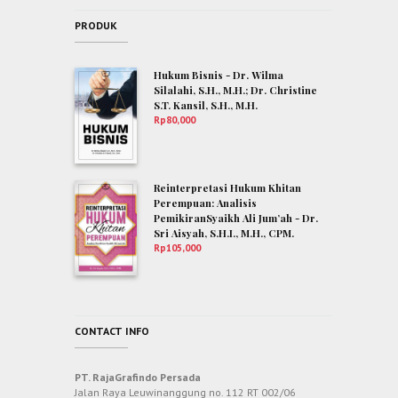
PRODUK
Hukum Bisnis - Dr. Wilma
Silalahi, S.H., M.H.; Dr. Christine
S.T. Kansil, S.H., M.H.
Rp
80,000
Reinterpretasi Hukum Khitan
Perempuan: Analisis
PemikiranSyaikh Ali Jum’ah - Dr.
Sri Aisyah, S.H.I., M.H., CPM.
Rp
105,000
CONTACT INFO
PT. RajaGrafindo Persada
Jalan Raya Leuwinanggung no. 112 RT 002/06