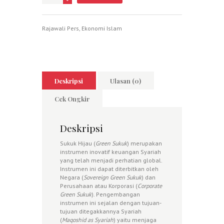
Rajawali Pers
,
Ekonomi Islam
Deskripsi
Ulasan (0)
Cek Ongkir
Deskripsi
Sukuk Hijau (
Green Sukuk
) merupakan
instrumen inovatif keuangan Syariah
yang telah menjadi perhatian global.
Instrumen ini dapat diterbitkan oleh
Negara (
Sovereign Green Sukuk
) dan
Perusahaan atau Korporasi (
Corporate
Green Sukuk
). Pengembangan
instrumen ini sejalan dengan tujuan-
tujuan ditegakkannya Syariah
(
Maqoshid as Syariah
) yaitu menjaga