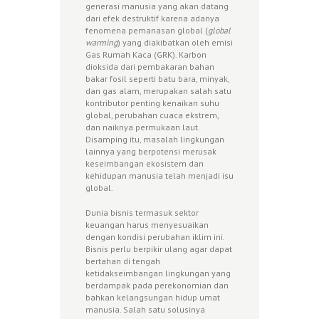
generasi manusia yang akan datang
dari efek destruktif karena adanya
fenomena pemanasan global (
global
warming
) yang diakibatkan oleh emisi
Gas Rumah Kaca (GRK). Karbon
dioksida dari pembakaran bahan
bakar fosil seperti batu bara, minyak,
dan gas alam, merupakan salah satu
kontributor penting kenaikan suhu
global, perubahan cuaca ekstrem,
dan naiknya permukaan laut.
Disamping itu, masalah lingkungan
lainnya yang berpotensi merusak
keseimbangan ekosistem dan
kehidupan manusia telah menjadi isu
global.
Dunia bisnis termasuk sektor
keuangan harus menyesuaikan
dengan kondisi perubahan iklim ini.
Bisnis perlu berpikir ulang agar dapat
bertahan di tengah
ketidakseimbangan lingkungan yang
berdampak pada perekonomian dan
bahkan kelangsungan hidup umat
manusia. Salah satu solusinya