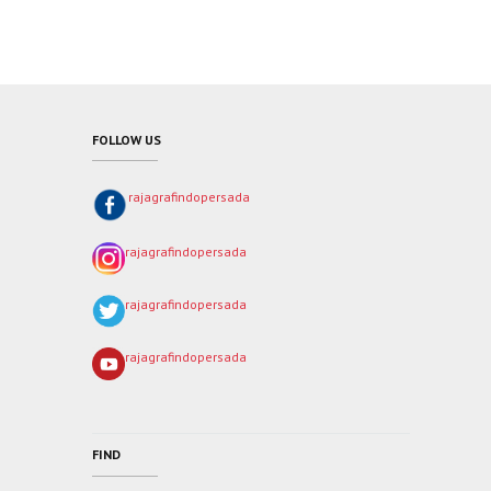
FOLLOW US
rajagrafindopersada
rajagrafindopersada
rajagrafindopersada
rajagrafindopersada
FIND