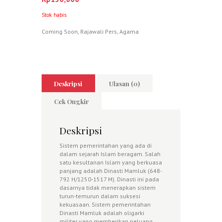
Stok habis
Coming Soon
,
Rajawali Pers
,
Agama
Deskripsi
Ulasan (0)
Cek Ongkir
Deskripsi
Sistem pemerintahan yang ada di
dalam sejarah Islam beragam. Salah
satu kesultanan Islam yang berkuasa
panjang adalah Dinasti Mamluk (648-
792 H/1250-1517 M). Dinasti ini pada
dasarnya tidak menerapkan sistem
turun-temurun dalam suksesi
kekuasaan. Sistem pemerintahan
Dinasti Mamluk adalah oligarki
militer yang memberikan peluang