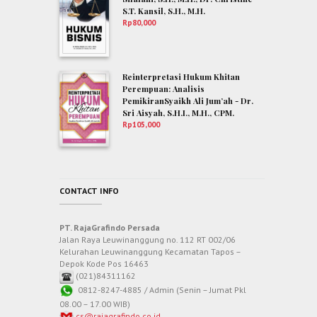
S.T. Kansil, S.H., M.H.
Rp
80,000
Reinterpretasi Hukum Khitan
Perempuan: Analisis
PemikiranSyaikh Ali Jum’ah - Dr.
Sri Aisyah, S.H.I., M.H., CPM.
Rp
105,000
CONTACT INFO
PT. RajaGrafindo Persada
Jalan Raya Leuwinanggung no. 112 RT 002/06
Kelurahan Leuwinanggung Kecamatan Tapos –
Depok Kode Pos 16463
(021)84311162
0812-8247-4885 / Admin (Senin – Jumat Pkl
08.00 – 17.00 WIB)
cs@rajagrafindo.co.id