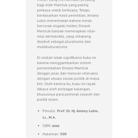
bagi elite Mamluk yang paling
perkasa untuk berkuasa. Tetapi,
berdasarkan hasil penelitian, Amany
Lubis menemukan bahwa meski
bercorak oligarki militer, Dinasti
Mamluk banyak menerapkan nilai-
nilai demokratis, yang sekarang
disebut sebagai pluralisme dan
multikulturalisme.
Di sinilah letak signifikansi buku ini
karena menggambarkan sistem
pemerintahan Dinasti Mamluk
dengan jelas dan mencari relevansi
dengan situasi sosial-politik di masa
kini. Oleh karena itu, buku ini layak
dibaca oleh berbagai kalangan,
khususnya para peminat sejarah dan
politik Islam.
Penulis:
Prof. Dr. Hj. Amany Lubis,
Lc., M.A.
ISBN:
xxxx
Halaman:
300