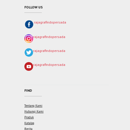
FOLLOW US
rajagrafindopersada
rajagrafindopersada
rajagrafindopersada
rajagrafindopersada
FIND
Tentang Kami
Hubungi Kami
Produk
Katalog
Berita