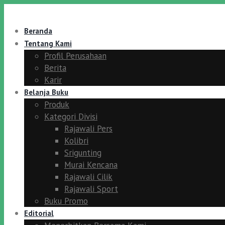
Beranda
Tentang Kami
Profil Perusahaan
Berita
Karir
Belanja Buku
Produk
Kategori Divisi
Rajawali Pers
Kolibri
Srigunting
Murai Kencana
Rajawali Cilik
Rajawali Sport
Buku Promo
Editorial