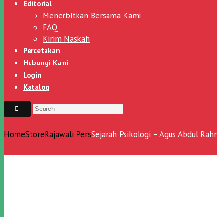
Editorial
Menerbitkan Bersama Kami
FAQ
Kirim Naskah
Percetakan
Hubungi Kami
Login
Katalog
Home
Store
Rajawali Pers
Sejarah Psikologi – Agus Abdul Ra