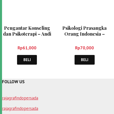
Pengantar Konseling
Psikologi Prasangka
dan Psikoterapi – Andi
Orang Indonesia –
Mappiare AT
Sarlito Wirawan
Rp
61,000
Rp
70,000
BELI
BELI
FOLLOW US
rajagrafindopersada
rajagrafindopersada