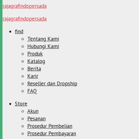
rajagrafindopersada
rajagrafindopersada
find
Tentang Kami
Hubungi Kami
Produk
Katalog
Berita
Karir
Reseller dan Dropship
FAQ
Store
Akun
Pesanan
Prosedur Pembelian
Prosedur Pembayaran