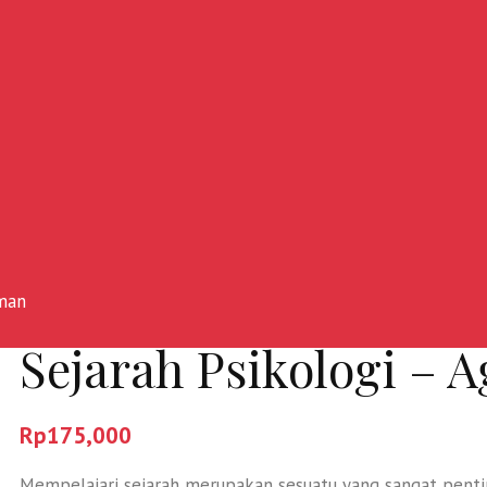
hman
Sejarah Psikologi –
Rp
175,000
Mempelajari sejarah merupakan sesuatu yang sangat penti