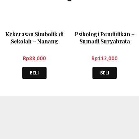
Kekerasan Simbolik di
Psikologi Pendidikan –
Sekolah – Nanang
Sumadi Suryabrata
Martono
Rp
88,000
Rp
112,000
BELI
BELI