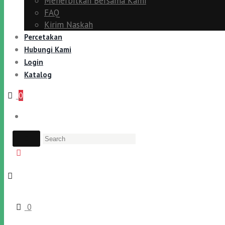
Menerbitkan Bersama Kami
FAQ
Kirim Naskah
Percetakan
Hubungi Kami
Login
Katalog
0
0