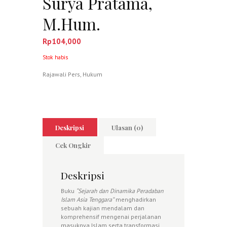
Surya Pratama,
M.Hum.
Rp
104,000
Stok habis
Rajawali Pers
,
Hukum
Deskripsi
Ulasan (0)
Cek Ongkir
Deskripsi
Buku
“Sejarah
dan
Dinamika
Peradaban
Islam
Asia
Tenggara”
menghadirkan
sebuah kajian mendalam dan
komprehensif mengenai perjalanan
masuknya Islam serta transformasi