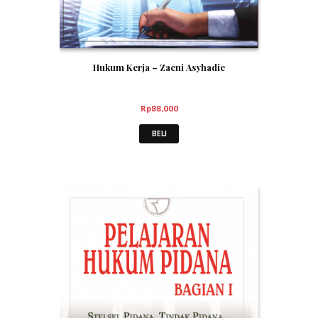
Hukum Kerja – Zaeni Asyhadie
Rp
88,000
BELI