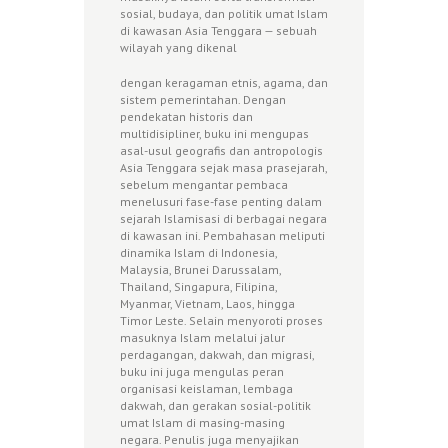
sosial, budaya, dan politik umat Islam
di kawasan Asia Tenggara — sebuah
wilayah yang dikenal
dengan keragaman etnis, agama, dan
sistem pemerintahan. Dengan
pendekatan historis dan
multidisipliner, buku ini mengupas
asal-usul geografis dan antropologis
Asia Tenggara sejak masa prasejarah,
sebelum mengantar pembaca
menelusuri fase-fase penting dalam
sejarah Islamisasi di berbagai negara
di kawasan ini. Pembahasan meliputi
dinamika Islam di Indonesia,
Malaysia, Brunei Darussalam,
Thailand, Singapura, Filipina,
Myanmar, Vietnam, Laos, hingga
Timor Leste. Selain menyoroti proses
masuknya Islam melalui jalur
perdagangan, dakwah, dan migrasi,
buku ini juga mengulas peran
organisasi keislaman, lembaga
dakwah, dan gerakan sosial-politik
umat Islam di masing-masing
negara. Penulis juga menyajikan