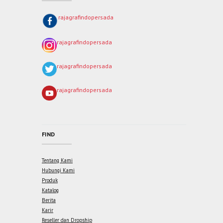
rajagrafindopersada
rajagrafindopersada
rajagrafindopersada
rajagrafindopersada
FIND
Tentang Kami
Hubungi Kami
Produk
Katalog
Berita
Karir
Reseller dan Dropship