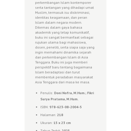
perkembangan Islam kontemporer
serta tantangan yang dihadapi umat
Muslim, termasuk isu diskriminasi,
identitas keagamaan, dan peran
Islam dalam negara modern.
Dikemas dalam gaya bahasa
akademik yang tetap komunikatif,
buku ini sangat bermanfaat sebagai
rujukan utama bagi mahasiswa,
dosen, peneliti, serta siapa saja yang
ingin memahami dinamika sejarah
dan perkembangan Islam di Asia
Tenggara. Buku ini juga memberi
perspektif baru tentang bagaimana
Islam beradaptasi dan turut
membentuk peradaban masyarakat
Asia Tenggara dari masa ke masa.
Penulis:
Doni Nofra, M.Hum.; Fikri
Surya Pratama, M.Hum.
ISBN:
978-623-08-2004-5
Halaman:
218
Ukuran:
15 x 23 cm
Tahun Terbit:
2025