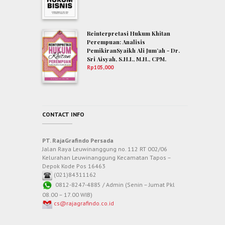
Reinterpretasi Hukum Khitan
Perempuan: Analisis
PemikiranSyaikh Ali Jum’ah - Dr.
Sri Aisyah, S.H.I., M.H., CPM.
Rp
105,000
CONTACT INFO
PT. RajaGrafindo Persada
Jalan Raya Leuwinanggung no. 112 RT 002/06
Kelurahan Leuwinanggung Kecamatan Tapos –
Depok Kode Pos 16463
(021)84311162
0812-8247-4885 / Admin (Senin – Jumat Pkl
08.00 – 17.00 WIB)
cs@rajagrafindo.co.id