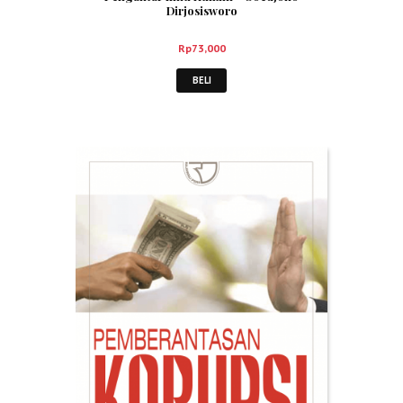
Dirjosisworo
Rp
73,000
BELI