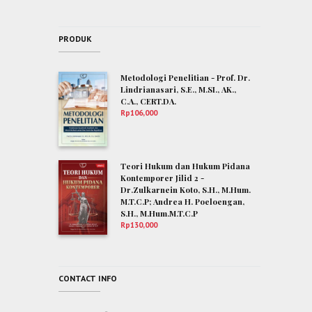
PRODUK
Metodologi Penelitian - Prof. Dr.
Lindrianasari, S.E., M.SI., AK.,
C.A., CERT.DA.
Rp
106,000
Teori Hukum dan Hukum Pidana
Kontemporer Jilid 2 -
Dr.Zulkarnein Koto, S.H., M.Hum.
M.T.C.P; Andrea H. Poeloengan,
S.H., M.Hum.M.T.C.P
Rp
130,000
CONTACT INFO