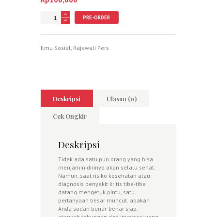
Jumlah
PRE-ORDER
Ilmu Sosial
,
Rajawali Pers
Deskripsi
Ulasan (0)
Cek Ongkir
Deskripsi
Tidak ada satu pun orang yang bisa
menjamin dirinya akan selalu sehat.
Namun, saat risiko kesehatan atau
diagnosis penyakit kritis tiba-tiba
datang mengetuk pintu, satu
pertanyaan besar muncul: apakah
Anda sudah benar-benar siap,
ataukah tabungan dan investasi yang