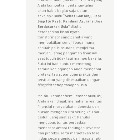
Anda kumpulkan bertahun-tahun
akan habis begitu saja dalam
sekejap? Buku
“Sehat Gak Janji, Tapi
Siap Itu Pasti: Panduan Asuransi Jiwa
Berdasarkan Usia”
ditulis
berdasarkan kisah nyata
transformatif sang penulis yang
membuktikan sendiri bagaimana
sebuah polis asuransi menjelma
menjadi jaring pengaman finansial
saat tubuh tidak lagi mampu bekerja.
Buku ini hadir untuk memotong
semua kebingungan Anda mengenai
proteksi lewat panduan praktis dan
terstruktur yang disesuaikan dengan
blueprint
setiap tahapan usia.
Melalui lembar demi lembar buku ini,
Anda akan diajak memahami realitas
finansial masyarakat Indonesia dan
alasan mengapa kita sering kali baru
peduli uang saat sakit. Penulis
mengupas tuntas perbedaan
mendasar antara tabungan, investasi,
dan proteksi, serta memetakan fase
hidup secara genius dari masa anak-