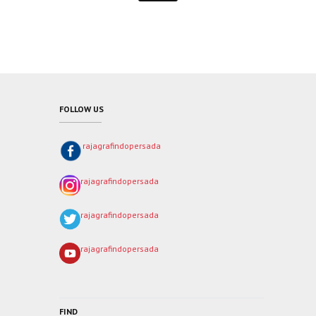
FOLLOW US
rajagrafindopersada
rajagrafindopersada
rajagrafindopersada
rajagrafindopersada
FIND