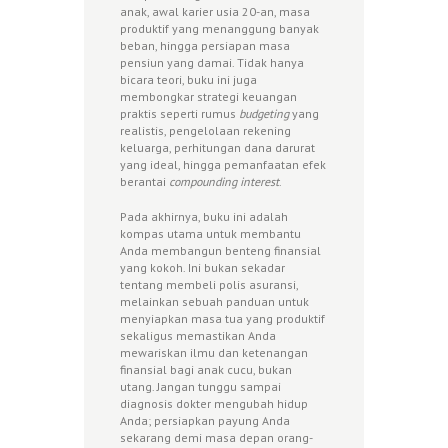
anak, awal karier usia 20-an, masa
produktif yang menanggung banyak
beban, hingga persiapan masa
pensiun yang damai. Tidak hanya
bicara teori, buku ini juga
membongkar strategi keuangan
praktis seperti rumus
budgeting
yang
realistis, pengelolaan rekening
keluarga, perhitungan dana darurat
yang ideal, hingga pemanfaatan efek
berantai
compounding interest
.
Pada akhirnya, buku ini adalah
kompas utama untuk membantu
Anda membangun benteng finansial
yang kokoh. Ini bukan sekadar
tentang membeli polis asuransi,
melainkan sebuah panduan untuk
menyiapkan masa tua yang produktif
sekaligus memastikan Anda
mewariskan ilmu dan ketenangan
finansial bagi anak cucu, bukan
utang. Jangan tunggu sampai
diagnosis dokter mengubah hidup
Anda; persiapkan payung Anda
sekarang demi masa depan orang-