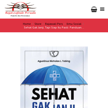
Home
Store
Rajawali Pers
Ilmu Sosial
Sehat Gak Janji, Tapi Siap Itu Pasti: Panduan...