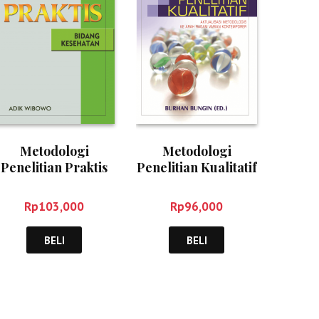
Metodologi
Metodologi
Penelitian Praktis
Penelitian Kualitatif
Bidang Kesehatan –
– Burhan Bungin
Adik Wibowo
Rp
103,000
Rp
96,000
BELI
BELI