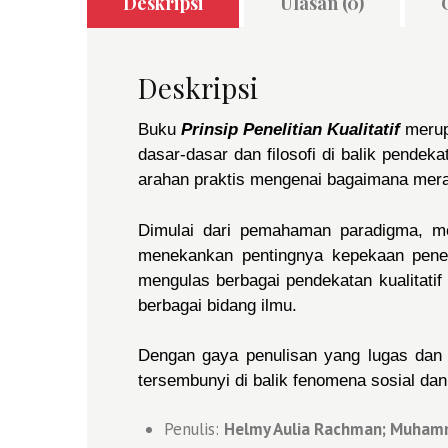
Deskripsi
Ulasan (0)
Deskripsi
Buku
Prinsip Penelitian Kualitatif
merup
dasar-dasar dan filosofi di balik pendeka
arahan praktis mengenai bagaimana meran
Dimulai dari pemahaman paradigma, met
menekankan pentingnya kepekaan peneli
mengulas berbagai pendekatan kualitatif s
berbagai bidang ilmu.
Dengan gaya penulisan yang lugas dan i
tersembunyi di balik fenomena sosial d
Penulis:
Helmy Aulia Rachman; Muhamma