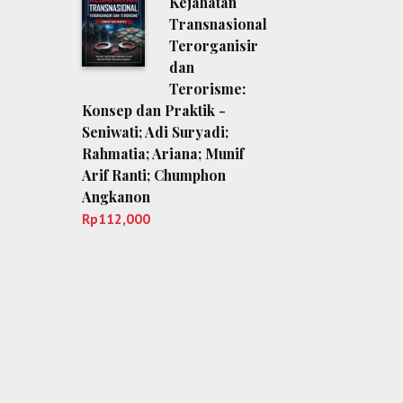
Kejahatan
Transnasional
Terorganisir
dan
Terorisme:
Konsep dan Praktik -
Seniwati; Adi Suryadi;
Rahmatia; Ariana; Munif
Arif Ranti; Chumphon
Angkanon
Rp
112,000