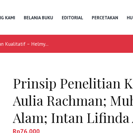
G KAMI
BELANJA BUKU
EDITORIAL
PERCETAKAN
HU
an Kualitatif – Helmy...
Prinsip Penelitian K
Aulia Rachman; M
Alam; Intan Lifinda
Rp
76,000