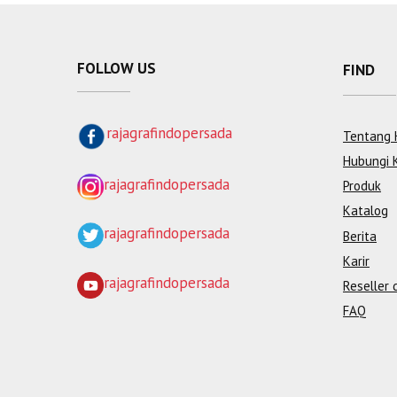
FOLLOW US
FIND
rajagrafindopersada
Tentang 
Hubungi 
rajagrafindopersada
Produk
Katalog
rajagrafindopersada
Berita
Karir
rajagrafindopersada
Reseller 
FAQ