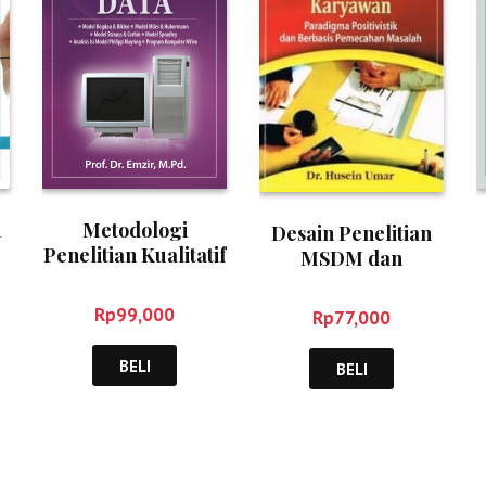
n
Metodologi
Desain Penelitian
Penelitian Kualitatif
MSDM dan
a
Analisis Data –
Perilaku Karyawan
Emzir
– Husein Umar
Rp
99,000
Rp
77,000
BELI
BELI