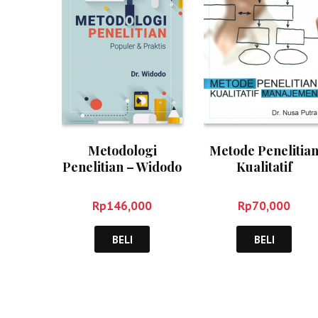
Metodologi
Metode Penelitia
Penelitian – Widodo
Kualitatif
Manajemen – Nus
Putra
Rp
146,000
Rp
70,000
BELI
BELI