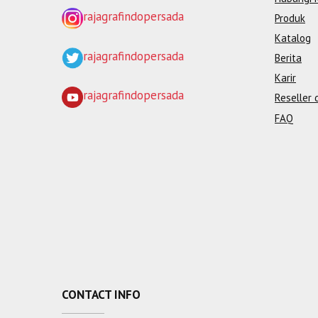
rajagrafindopersada
Produk
Katalog
rajagrafindopersada
Berita
Karir
rajagrafindopersada
Reseller 
FAQ
CONTACT INFO