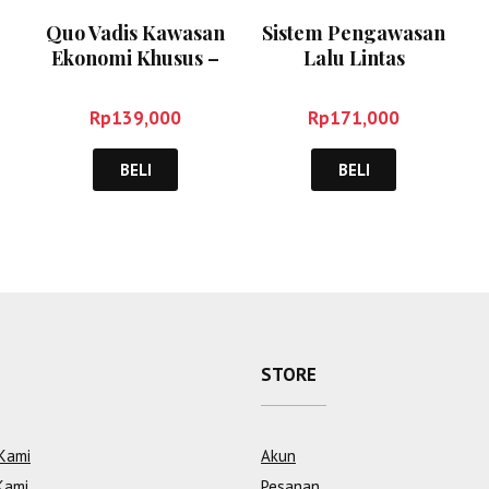
Quo Vadis Kawasan
Sistem Pengawasan
Ekonomi Khusus –
Lalu Lintas
Syarif Hidayat
Penerbangan Sipil
– Aminarno
Rp
139,000
Rp
171,000
BELI
BELI
STORE
Kami
Akun
Kami
Pesanan