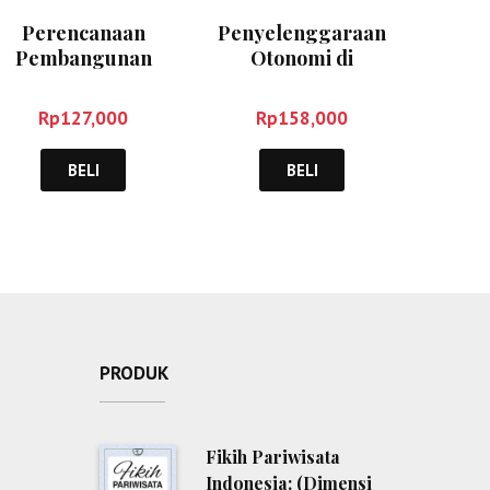
Perencanaan
Penyelenggaraan
Pembangunan
Otonomi di
Daerah dalam Era
Indonesia – Haw
Otonomi – Syafrizal
Widjaya
Rp
127,000
Rp
158,000
BELI
BELI
PRODUK
Fikih Pariwisata
Indonesia: (Dimensi