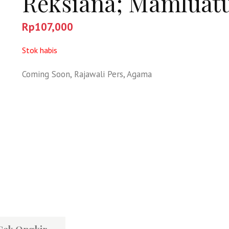
Reksiana; Mamluatu
Rp
107,000
Stok habis
Coming Soon
,
Rajawali Pers
,
Agama