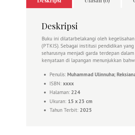
Deskripsi
Ulasan (0)
Deskripsi
Buku ini dilatarbelakangi oleh kegelisah
(PTKIS). Sebagai institusi pendidikan ya
seharusnya menjadi garda terdepan dalam
kenyataan di lapangan menunjukkan bahw
Penulis:
Muhammad Ulinnuha; Reksiana
ISBN:
xxxx
Halaman:
224
Ukuran:
15 x 23 cm
Tahun Terbit:
2025