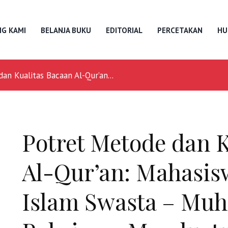
G KAMI
BELANJA BUKU
EDITORIAL
PERCETAKAN
HU
an Kualitas Bacaan Al-Qur’an...
Potret Metode dan K
Al-Qur’an: Mahasis
Islam Swasta – Mu