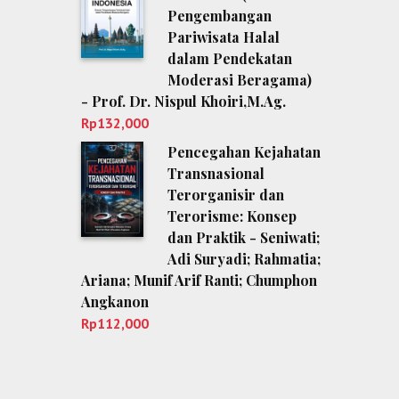
Pengembangan
Pariwisata Halal
dalam Pendekatan
Moderasi Beragama)
- Prof. Dr. Nispul Khoiri,M.Ag.
Rp
132,000
Pencegahan Kejahatan
Transnasional
Terorganisir dan
Terorisme: Konsep
dan Praktik - Seniwati;
Adi Suryadi; Rahmatia;
Ariana; Munif Arif Ranti; Chumphon
Angkanon
Rp
112,000