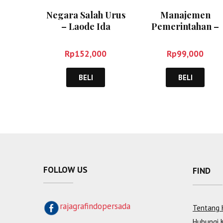
Negara Salah Urus
Manajemen
– Laode Ida
Pemerintahan –
Zaidan Nawawi
Rp
152,000
Rp
99,000
BELI
BELI
FOLLOW US
FIND
rajagrafindopersada
Tentang 
Hubungi 