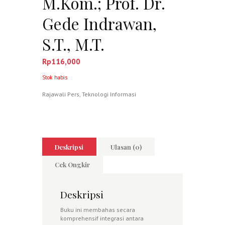
M.Kom.; Prof. Dr.
Gede Indrawan,
S.T., M.T.
Rp
116,000
Stok habis
Rajawali Pers
,
Teknologi Informasi
Deskripsi
Ulasan (0)
Cek Ongkir
Deskripsi
Buku ini membahas secara
komprehensif integrasi antara