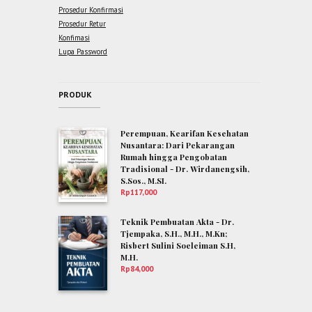
Prosedur Konfirmasi
Prosedur Retur
Konfimasi
Lupa Password
PRODUK
Perempuan, Kearifan Kesehatan
Nusantara: Dari Pekarangan
Rumah hingga Pengobatan
Tradisional - Dr. Wirdanengsih,
S.Sos., M.SI.
Rp
117,000
Teknik Pembuatan Akta - Dr.
Tjempaka, S.H., M.H., M.Kn;
Risbert Sulini Soeleiman S.H,
M.H.
Rp
84,000