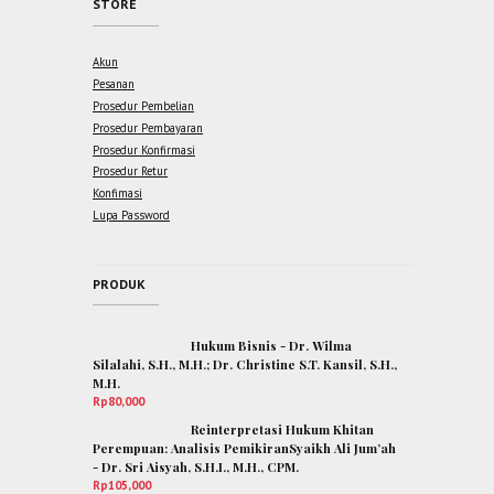
STORE
Akun
Pesanan
Prosedur Pembelian
Prosedur Pembayaran
Prosedur Konfirmasi
Prosedur Retur
Konfimasi
Lupa Password
PRODUK
Hukum Bisnis - Dr. Wilma
Silalahi, S.H., M.H.; Dr. Christine S.T. Kansil, S.H.,
M.H.
Rp
80,000
Reinterpretasi Hukum Khitan
Perempuan: Analisis PemikiranSyaikh Ali Jum’ah
- Dr. Sri Aisyah, S.H.I., M.H., CPM.
Rp
105,000