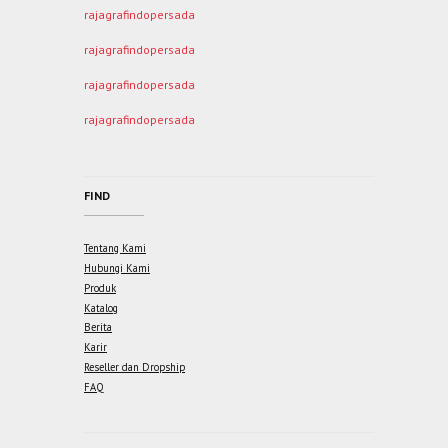
rajagrafindopersada
rajagrafindopersada
rajagrafindopersada
rajagrafindopersada
FIND
Tentang Kami
Hubungi Kami
Produk
Katalog
Berita
Karir
Reseller dan Dropship
FAQ