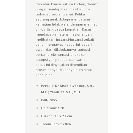
dan atau kuasa hukum korban, dalam
upaya mendapatkan hasil autopsi
terhadap seorang anak, Ketika
seorang anak diduga mengalami
kematian tidak wajar dengan melihat
ciri-ciri fisik pasca kematian. Kasus ini
mendapatkan atensi nasional dan
melibatkan instansi-instansi terkait
yang mengawal kasus ini sedari
awal, dari dilakukannya autopsi
pertama, ekshumasi, dilakukan
autopsi yang kedua, dan sampai
kasus ini dinyatakan dihentikan
proses penyelidikannya oleh pihak
kepolisian.
Penulis:
Dr. Siska Elvandari, S.H.,
M.H.; Yandriza, S.H., M.H.
ISBN:
xxxx
Halaman:
178
Ukuran:
15 x 23 cm
Tahun Terbit:
2026