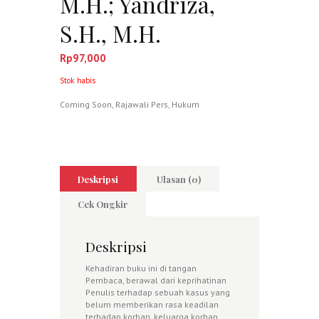
M.H.; Yandriza,
S.H., M.H.
Rp
97,000
Stok habis
Coming Soon
,
Rajawali Pers
,
Hukum
Deskripsi
Ulasan (0)
Cek Ongkir
Deskripsi
Kehadiran buku ini di tangan
Pembaca, berawal dari keprihatinan
Penulis terhadap sebuah kasus yang
belum memberikan rasa keadilan
terhadap korban, keluarga korban,