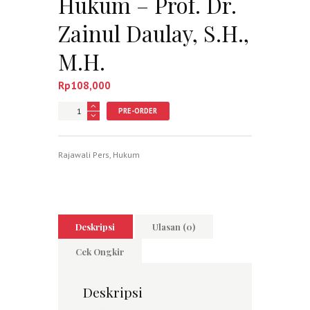
Hukum – Prof. Dr.
Zainul Daulay, S.H.,
M.H.
Rp
108,000
Jumlah
PRE-ORDER
Rajawali Pers
,
Hukum
Deskripsi
Ulasan (0)
Cek Ongkir
Deskripsi