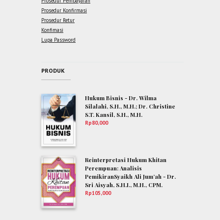
Prosedur Pembayaran
Prosedur Konfirmasi
Prosedur Retur
Konfimasi
Lupa Password
PRODUK
Hukum Bisnis - Dr. Wilma
Silalahi, S.H., M.H.; Dr. Christine
S.T. Kansil, S.H., M.H.
Rp
80,000
Reinterpretasi Hukum Khitan
Perempuan: Analisis
PemikiranSyaikh Ali Jum’ah - Dr.
Sri Aisyah, S.H.I., M.H., CPM.
Rp
105,000