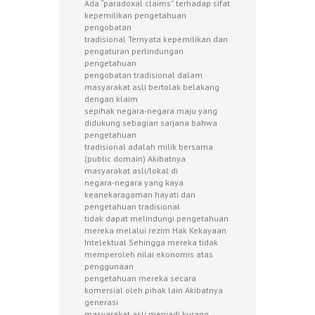
Ada “paradoxal claims” terhadap sifat
kepemilikan pengetahuan
pengobatan
tradisional Ternyata kepemilikan dan
pengaturan perlindungan
pengetahuan
pengobatan tradisional dalam
masyarakat asli bertolak belakang
dengan klaim
sepihak negara-negara maju yang
didukung sebagian sarjana bahwa
pengetahuan
tradisional adalah milik bersama
(public domain) Akibatnya
masyarakat asli/lokal di
negara-negara yang kaya
keanekaragaman hayati dan
pengetahuan tradisional
tidak dapat melindungi pengetahuan
mereka melalui rezim Hak Kekayaan
Intelektual Sehingga mereka tidak
memperoleh nilai ekonomis atas
penggunaan
pengetahuan mereka secara
komersial oleh pihak lain Akibatnya
generasi
masyarakat asli menjadi kurang