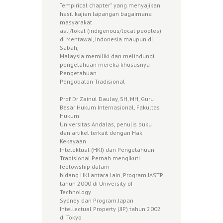
“empirical chapter” yang menyajikan
hasil kajian lapangan bagaimana
masyarakat
asli/lokal (indigenous/local peoples)
di Mentawai, Indonesia maupun di
Sabah,
Malaysia memiliki dan melindungi
pengetahuan mereka khususnya
Pengetahuan
Pengobatan Tradisional
Prof Dr Zainul Daulay, SH, MH, Guru
Besar Hukum Internasional, Fakultas
Hukum
Universitas Andalas, penulis buku
dan artikel terkait dengan Hak
Kekayaan
Intelektual (HKI) dan Pengetahuan
Tradisional Pernah mengikuti
feelowship dalam
bidang HKI antara lain, Program IASTP
tahun 2000 di University of
Technology
Sydney dan Program Japan
Intellectual Property (JIP) tahun 2002
di Tokyo