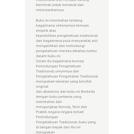
berminat untuk merawat dan
melestarikannya
Buku ini membahas tentang
bagaimana sebenarnya temuan
empirik atas
kepemilikan pengetahuan tradisional
dan bagaimana pula masyarakat asli
mengalihkan dan melindungi
pengetahuan mereka dibahas tuntas
dalam buku ini
Selain itu bagaimana konsep
Perlindungan Pengetahuan
Tradisional umumnya dan
Pengetahuan Pengobatan Tradisional
merupakan tawaran yang bersifat
original
dan akademis dari buku ini Berbeda
dengan buku pertama yang
membahas dan
mengungkap Konsep, Teori dan
Praktik negara-negara terkait
Perlindungan
Pengetahuan Tradisional, buku yang
di tangan bapak dan ibu ini
merupakan