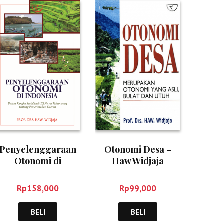
Penyelenggaraan
Otonomi Desa –
Otonomi di
Haw Widjaja
Indonesia – Haw
Widjaya
Rp
158,000
Rp
99,000
BELI
BELI