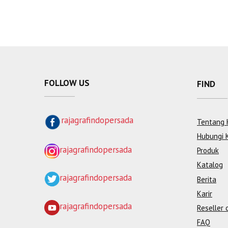
FOLLOW US
FIND
rajagrafindopersada
Tentang 
Hubungi 
rajagrafindopersada
Produk
Katalog
rajagrafindopersada
Berita
Karir
rajagrafindopersada
Reseller 
FAQ