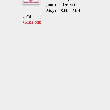
Jum’ah - Dr. Sri
Aisyah, S.H.I., M.H.,
CPM.
Rp
105,000