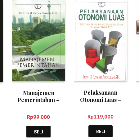
Pelaksanaan
Manajemen
Otonomi Luas –
Pemerintahan –
Rozali Abdullah
Zaidan Nawawi
a
Rp
119,000
Rp
99,000
BELI
BELI