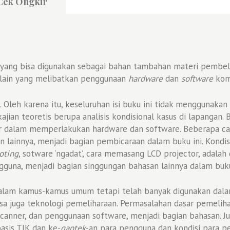
Cek Ongkir
, yang bisa digunakan sebagai bahan tambahan materi pembela
 lain yang melibatkan penggunaan
hardware
dan
software
kom
. Oleh karena itu, keseluruhan isi buku ini tidak menggunak
ajian teoretis berupa analisis kondisional kasus di lapangan. B
ar dalam memperlakukan hardware dan software. Beberapa c
 lainnya, menjadi bagian pembicaraan dalam buku ini. Kond
oting
, sotware ‘ngadat’, cara memasang LCD projector, adalah
ngguna, menjadi bagian singgungan bahasan lainnya dalam buku
 dalam kamus-kamus umum tetapi telah banyak digunakan dala
sa juga teknologi pemeliharaan. Permasalahan dasar pemelih
 scanner, dan penggunaan software, menjadi bagian bahasan. 
asis TIK dan ke-
gaptek
-an para pengguna dan kondisi para p