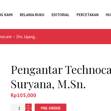
G KAMI
BELANJA BUKU
EDITORIAL
PERCETAKAN
HU
ocare – Drs. Jajang...
Pengantar Technocar
Suryana, M.Sn.
Rp
105,000
Jumlah
PRE-ORDER