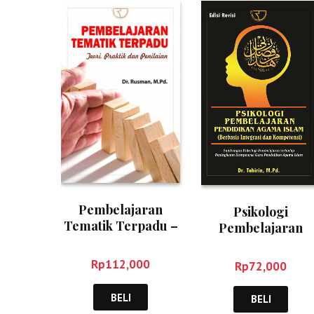
Pembelajaran
Psikologi
Tematik Terpadu –
Pembelajaran
Rusman
Pendidikan Agam
Islam- Tohirin
Rp
112,000
Rp
72,000
BELI
BELI