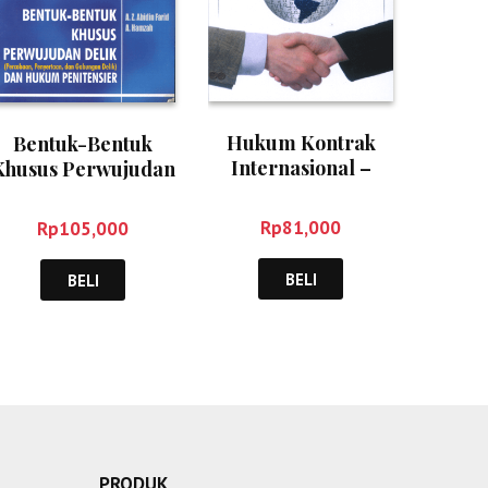
Hukum Kontrak
Bentuk-Bentuk
Internasional –
Khusus Perwujudan
Syahmin AK
Delik – Andi
Hamzah
Rp
81,000
Rp
105,000
BELI
BELI
PRODUK