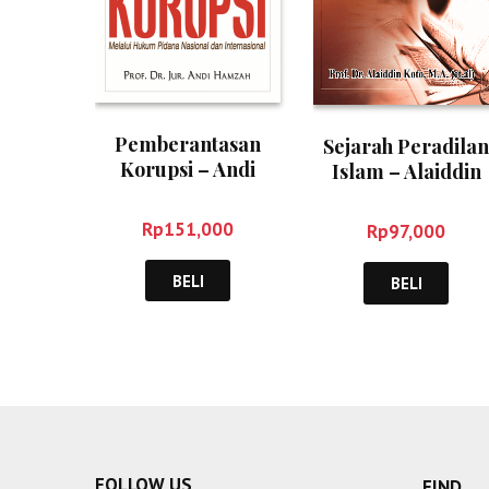
Pemberantasan
Sejarah Peradilan
Korupsi – Andi
Islam – Alaiddin
Hamzah
Koto
Rp
151,000
Rp
97,000
BELI
BELI
FOLLOW US
FIND