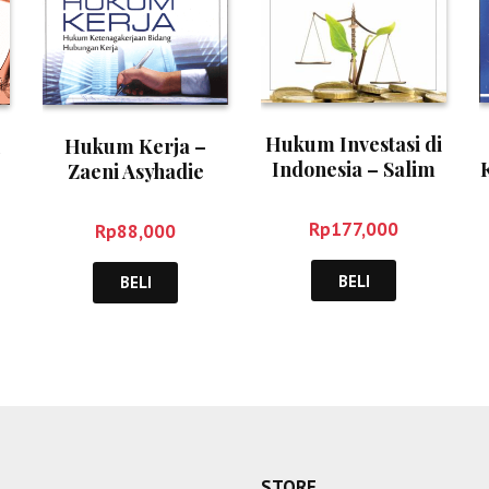
Hukum Investasi di
Hukum Kerja –
Indonesia – Salim
Zaeni Asyhadie
HS
Rp
177,000
Rp
88,000
BELI
BELI
STORE