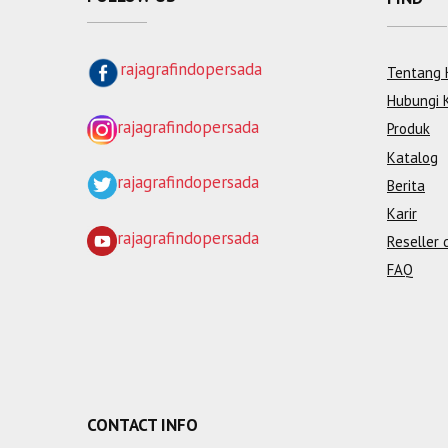
rajagrafindopersada
Tentang 
Hubungi 
rajagrafindopersada
Produk
Katalog
rajagrafindopersada
Berita
Karir
rajagrafindopersada
Reseller 
FAQ
CONTACT INFO