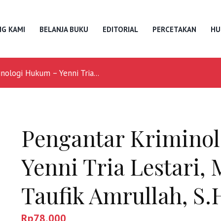
G KAMI
BELANJA BUKU
EDITORIAL
PERCETAKAN
HU
nologi Hukum – Yenni Tria...
Pengantar Krimino
Yenni Tria Lestari, 
Taufik Amrullah, S.
Rp
78,000