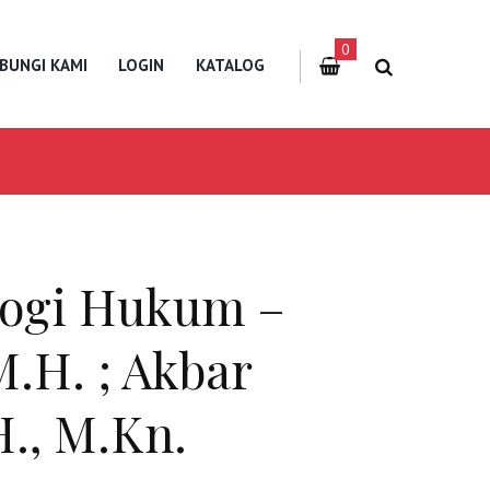
0
BUNGI KAMI
LOGIN
KATALOG
logi Hukum –
M.H. ; Akbar
H., M.Kn.