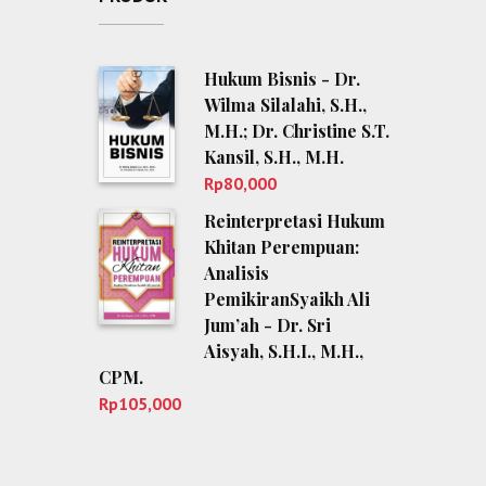
Hukum Bisnis - Dr.
Wilma Silalahi, S.H.,
M.H.; Dr. Christine S.T.
Kansil, S.H., M.H.
Rp
80,000
Reinterpretasi Hukum
Khitan Perempuan:
Analisis
PemikiranSyaikh Ali
Jum’ah - Dr. Sri
Aisyah, S.H.I., M.H.,
CPM.
Rp
105,000