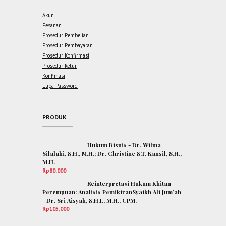
Akun
Pesanan
Prosedur Pembelian
Prosedur Pembayaran
Prosedur Konfirmasi
Prosedur Retur
Konfimasi
Lupa Password
PRODUK
Hukum Bisnis - Dr. Wilma
Silalahi, S.H., M.H.; Dr. Christine S.T. Kansil, S.H.,
M.H.
Rp
80,000
Reinterpretasi Hukum Khitan
Perempuan: Analisis PemikiranSyaikh Ali Jum’ah
- Dr. Sri Aisyah, S.H.I., M.H., CPM.
Rp
105,000