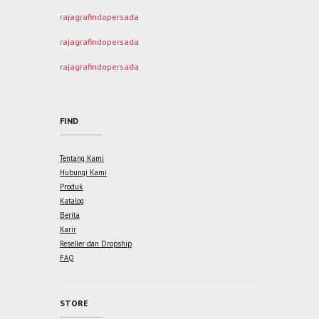
rajagrafindopersada
rajagrafindopersada
rajagrafindopersada
FIND
Tentang Kami
Hubungi Kami
Produk
Katalog
Berita
Karir
Reseller dan Dropship
FAQ
STORE