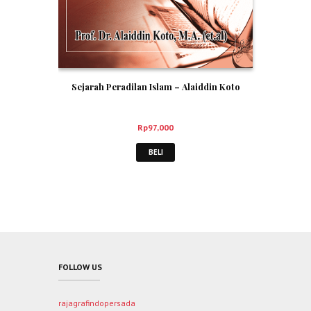
Sejarah Peradilan Islam – Alaiddin Koto
Rp
97,000
BELI
FOLLOW US
rajagrafindopersada