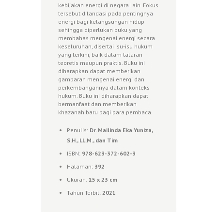
kebijakan energi di negara lain. Fokus
tersebut dilandasi pada pentingnya
energi bagi kelangsungan hidup
sehingga diperlukan buku yang
membahas mengenai energi secara
keseluruhan, disertai isu-isu hukum
yang terkini, baik dalam tataran
teoretis maupun praktis. Buku ini
diharapkan dapat memberikan
gambaran mengenai energi dan
perkembangannya dalam konteks
hukum. Buku ini diharapkan dapat
bermanfaat dan memberikan
khazanah baru bagi para pembaca.
Penulis:
Dr. Mailinda Eka Yuniza,
S.H., LL.M., dan Tim
ISBN:
978-623-372-602-3
Halaman:
392
Ukuran:
15 x 23
cm
Tahun Terbit:
2021