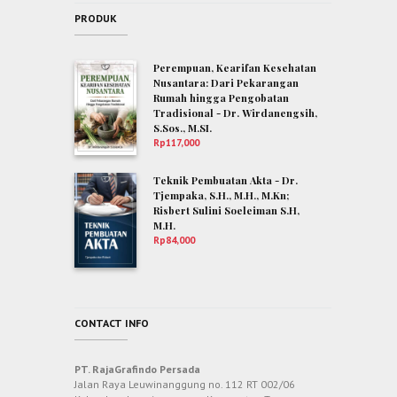
PRODUK
Perempuan, Kearifan Kesehatan
Nusantara: Dari Pekarangan
Rumah hingga Pengobatan
Tradisional - Dr. Wirdanengsih,
S.Sos., M.SI.
Rp
117,000
Teknik Pembuatan Akta - Dr.
Tjempaka, S.H., M.H., M.Kn;
Risbert Sulini Soeleiman S.H,
M.H.
Rp
84,000
CONTACT INFO
PT. RajaGrafindo Persada
Jalan Raya Leuwinanggung no. 112 RT 002/06