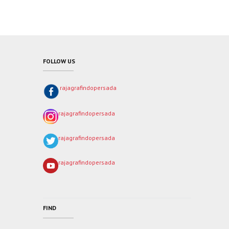
FOLLOW US
rajagrafindopersada
rajagrafindopersada
rajagrafindopersada
rajagrafindopersada
FIND