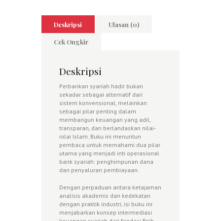
Deskripsi
Ulasan (0)
Cek Ongkir
Deskripsi
Perbankan syariah hadir bukan
sekadar sebagai alternatif dari
sistem konvensional, melainkan
sebagai pilar penting dalam
membangun keuangan yang adil,
transparan, dan berlandaskan nilai-
nilai Islam. Buku ini menuntun
pembaca untuk memahami dua pilar
utama yang menjadi inti operasional
bank syariah: penghimpunan dana
dan penyaluran pembiayaan.
Dengan perpaduan antara ketajaman
analisis akademis dan kedekatan
dengan praktik industri, isi buku ini
menjabarkan konsep intermediasi
keuangan syariah dari fondasi fiqih