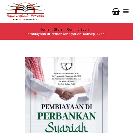
Home
Store
Coming Soon
Pembiayaan di Perbankan Syariah: Konsep, Akad...