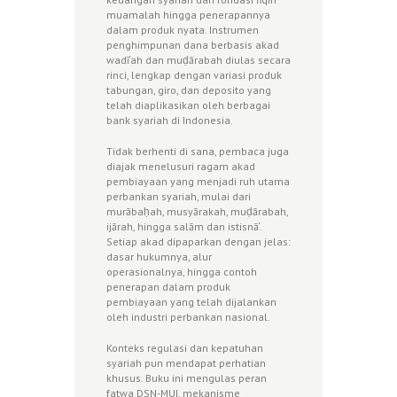
muamalah hingga penerapannya
dalam produk nyata. Instrumen
penghimpunan dana berbasis akad
wadī‘ah dan muḍārabah diulas secara
rinci, lengkap dengan variasi produk
tabungan, giro, dan deposito yang
telah diaplikasikan oleh berbagai
bank syariah di Indonesia.
Tidak berhenti di sana, pembaca juga
diajak menelusuri ragam akad
pembiayaan yang menjadi ruh utama
perbankan syariah, mulai dari
murābaḥah, musyārakah, muḍārabah,
ijārah, hingga salām dan istisnā‘.
Setiap akad dipaparkan dengan jelas:
dasar hukumnya, alur
operasionalnya, hingga contoh
penerapan dalam produk
pembiayaan yang telah dijalankan
oleh industri perbankan nasional.
Konteks regulasi dan kepatuhan
syariah pun mendapat perhatian
khusus. Buku ini mengulas peran
fatwa DSN-MUI, mekanisme