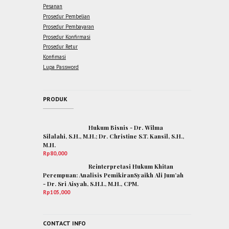
Pesanan
Prosedur Pembelian
Prosedur Pembayaran
Prosedur Konfirmasi
Prosedur Retur
Konfimasi
Lupa Password
PRODUK
Hukum Bisnis - Dr. Wilma
Silalahi, S.H., M.H.; Dr. Christine S.T. Kansil, S.H.,
M.H.
Rp
80,000
Reinterpretasi Hukum Khitan
Perempuan: Analisis PemikiranSyaikh Ali Jum’ah
- Dr. Sri Aisyah, S.H.I., M.H., CPM.
Rp
105,000
CONTACT INFO