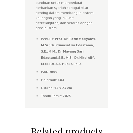
panduan untuk memperkuat
perbankan syariah sebagai pilar
penting dalam membangun sistem
keuangan yang inklusif,
berkelanjutan, dan selaras dengan
prinsip Islam.
Penulis:
Prof. Dr. Tatik Mariyanti,
M.Si.; Dr. Primasatria Edastama,
S.E., M.M.; Dr. Mayang Sari
Edastami, S.E., M.E.; Dr. Mhd. Afif,
M.M.; Dr. A.A. Hubur, Ph.D.
ISBN:
xxxx
Halaman:
184
Ukuran:
15 x 23 cm
Tahun Terbit:
2025
Related products