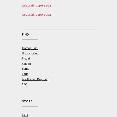
rajagrafindopersada
rajagrafindopersada
FIND
Tentang Kami
Hubungi Kami
Produk
Katalog
Berita
Karir
Reseller dan Dropship
FAQ
STORE
Akun