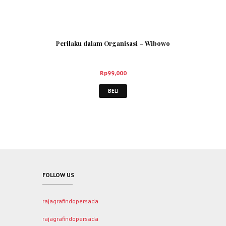
Perilaku dalam Organisasi – Wibowo
Rp
99,000
BELI
FOLLOW US
rajagrafindopersada
rajagrafindopersada