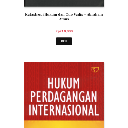
Katastropi Hukum dan Quo Vadis – Abraham
Amos
Rp
210,000
BELI