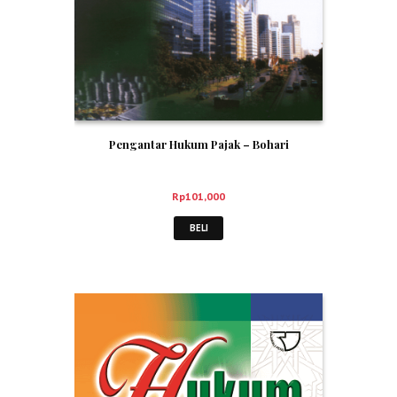
Pengantar Hukum Pajak – Bohari
Rp
101,000
BELI