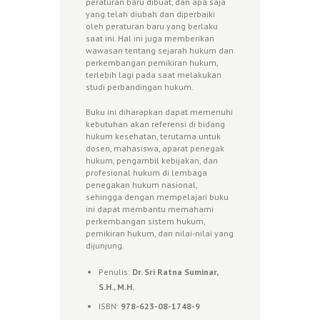
peraturan baru dibuat, dan apa saja
yang telah diubah dan diperbaiki
oleh peraturan baru yang berlaku
saat ini. Hal ini juga memberikan
wawasan tentang sejarah hukum dan
perkembangan pemikiran hukum,
terlebih lagi pada saat melakukan
studi perbandingan hukum.
Buku ini diharapkan dapat memenuhi
kebutuhan akan referensi di bidang
hukum kesehatan, terutama untuk
dosen, mahasiswa, aparat penegak
hukum, pengambil kebijakan, dan
profesional hukum di lembaga
penegakan hukum nasional,
sehingga dengan mempelajari buku
ini dapat membantu memahami
perkembangan sistem hukum,
pemikiran hukum, dan nilai-nilai yang
dijunjung.
Penulis:
Dr. Sri Ratna Suminar,
S.H., M.H.
ISBN:
978-623-08-1748-9