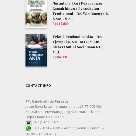
Nusantara: Dari Pekarangan
Rumah hingga Pengobatan
Tradisional - Dr. Wirdanengsih,
S.Sos., M.SI.
Rp
117,000
Teknik Pembuatan Akta - Dr.
Tjempaka, S.H., M.H., M.Kn;
Risbert Sulini Soeleiman S.H,
M.H.
Rp
84,000
CONTACT INFO
PT. RajaGrafindo Persada
Jalan Raya Leuwinanggung no. 112 RT 002/06
Kelurahan Leuwinanggung Kecamatan Tapos –
Depok Kode Pos 16463
(021)84311162
0812-8247-4885 / Admin (Senin – Jumat Pkl
08.00 – 17.00 WIB)