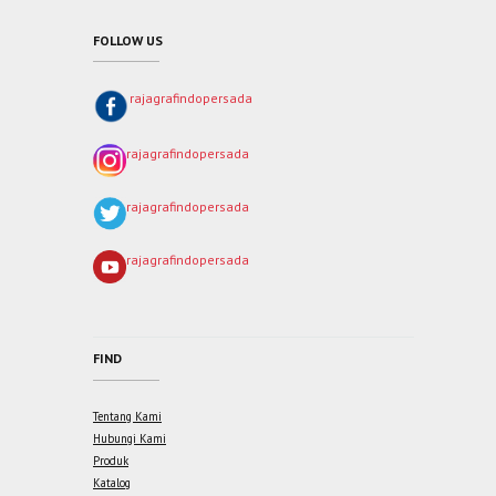
FOLLOW US
rajagrafindopersada
rajagrafindopersada
rajagrafindopersada
rajagrafindopersada
FIND
Tentang Kami
Hubungi Kami
Produk
Katalog