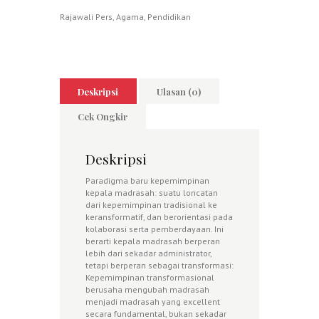
Rajawali Pers
,
Agama
,
Pendidikan
Deskripsi
Ulasan (0)
Cek Ongkir
Deskripsi
Paradigma baru kepemimpinan
kepala madrasah: suatu loncatan
dari kepemimpinan tradisional ke
keransformatif, dan berorientasi pada
kolaborasi serta pemberdayaan. Ini
berarti kepala madrasah berperan
lebih dari sekadar administrator,
tetapi berperan sebagai transformasi:
Kepemimpinan transformasional
berusaha mengubah madrasah
menjadi madrasah yang excellent
secara fundamental, bukan sekadar