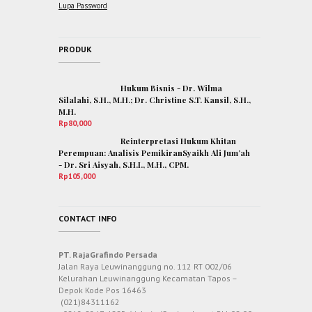
Lupa Password
PRODUK
Hukum Bisnis - Dr. Wilma
Silalahi, S.H., M.H.; Dr. Christine S.T. Kansil, S.H.,
M.H.
Rp
80,000
Reinterpretasi Hukum Khitan
Perempuan: Analisis PemikiranSyaikh Ali Jum’ah
- Dr. Sri Aisyah, S.H.I., M.H., CPM.
Rp
105,000
CONTACT INFO
PT. RajaGrafindo Persada
Jalan Raya Leuwinanggung no. 112 RT 002/06
Kelurahan Leuwinanggung Kecamatan Tapos –
Depok Kode Pos 16463
(021)84311162